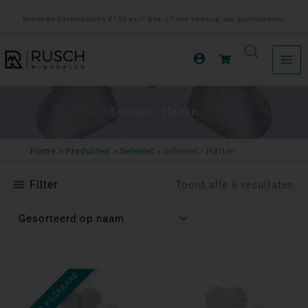
Ga
Minimale bestelwaarde €150 excl. btw. | Geen verkoop aan particulieren.
naar
de
inhoud
Seleniet - Harten
Home
Producten
Seleniet
Seleniet - Harten
Filter
Toont alle 6 resultaten
NIET OP VOORRAAD