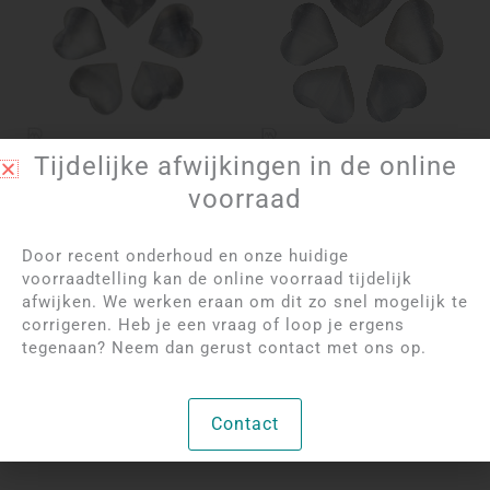
Tijdelijke afwijkingen in de online
Log in om de prijzen te
Log in om de prijzen te
voorraad
bekijken
bekijken
Seleniet Hart | 4,5 cm
Seleniet Hart | 6,5 cm
Door recent onderhoud en onze huidige
voorraadtelling kan de online voorraad tijdelijk
afwijken. We werken eraan om dit zo snel mogelijk te
Per stuk
Per stuk
corrigeren. Heb je een vraag of loop je ergens
tegenaan? Neem dan gerust contact met ons op.
Bekijk product
Bekijk product
Contact