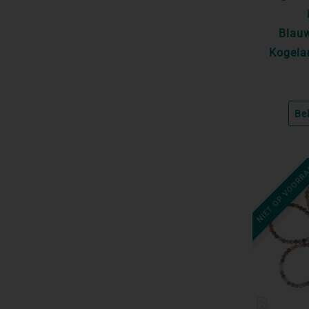
Blau
Kogela
Be
NIET OP VOORR