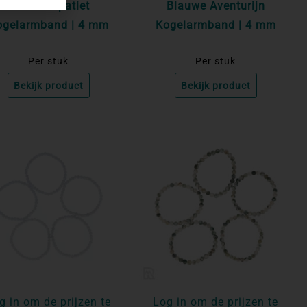
Blauwe Apatiet
Blauwe Aventurijn
ogelarmband | 4 mm
Kogelarmband | 4 mm
Per stuk
Per stuk
Bekijk product
Bekijk product
g in om de prijzen te
Log in om de prijzen te