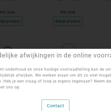
Per stuk
Per stuk
kijk product
Bekijk product
delijke afwijkingen in de online voor
nt onderhoud en onze huidige voorraadtelling kan de on
tijdelijk afwijken. We werken eraan om dit zo snel mogel
n. Heb je een vraag of loop je ergens tegenaan? Neem d
et ons op.
om de prijzen te
Log in om de prijzen te
Lo
Contact
bekijken
bekijken