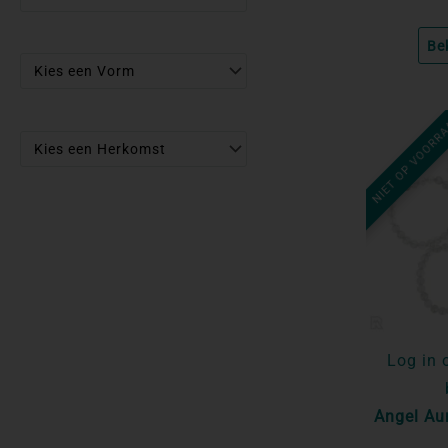
Be
Kies een Vorm
NIET OP VOORR
Kies een Herkomst
Log in 
Angel Au