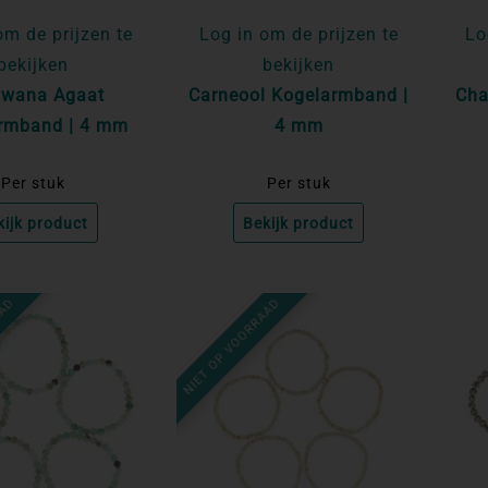
om de prijzen te
Log in om de prijzen te
Lo
bekijken
bekijken
swana Agaat
Carneool Kogelarmband |
Cha
rmband | 4 mm
4 mm
Per stuk
Per stuk
kijk product
Bekijk product
AAD
NIET OP VOORRAAD