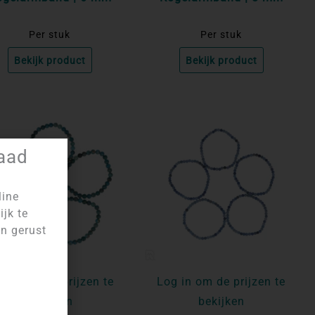
Per stuk
Per stuk
Bekijk product
Bekijk product
raad
line
ijk te
an gerust
g in om de prijzen te
Log in om de prijzen te
bekijken
bekijken