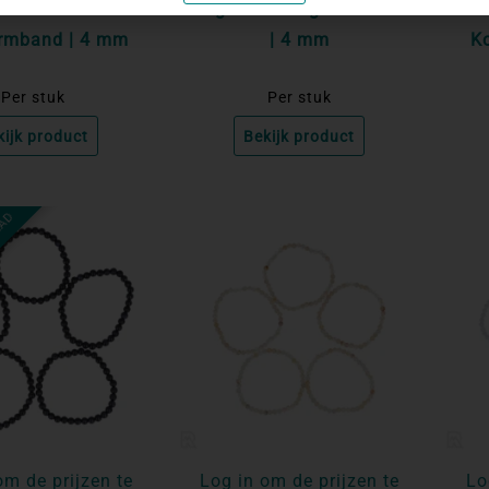
iet Malachiet
Bergkristal Kogelarmband
rmband | 4 mm
| 4 mm
K
Per stuk
Per stuk
kijk product
Bekijk product
AAD
om de prijzen te
Log in om de prijzen te
Lo