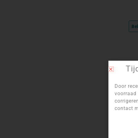
Be
Tij
Door rece
voorraad 
corrigere
contact m
Log in 