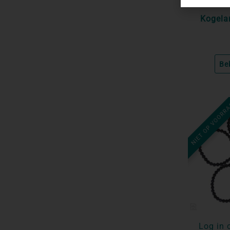
Azur
Kogela
Be
NIET OP VOORR
Log in 