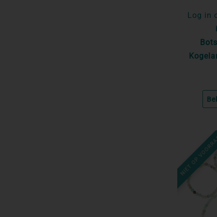
Log in 
Bot
Kogela
Be
NIET OP VOORR