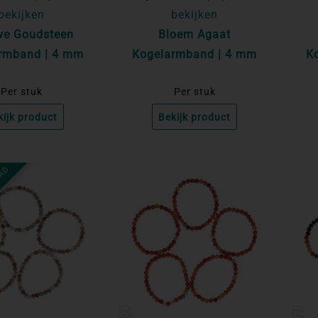
bekijken
bekijken
we Goudsteen
Bloem Agaat
rmband | 4 mm
Kogelarmband | 4 mm
K
Per stuk
Per stuk
kijk product
Bekijk product
AAD