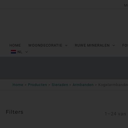
Ga
Mi
naar
de
inhoud
HOME
WOONDECORATIE
RUWE MINERALEN
FO
NL
Home
Producten
Sieraden
Armbanden
Kogelarmbande
Filters
1–24 van 