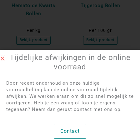
Hematoide Kwarts
Tijgeroog Bollen
Bollen
Per kg
Per 100 gr
Bekijk product
Bekijk product
Tijdelijke afwijkingen in de online
NIET OP VOORRAAD
NIET OP VOORRAAD
voorraad
Door recent onderhoud en onze huidige
voorraadtelling kan de online voorraad tijdelijk
afwijken. We werken eraan om dit zo snel mogelijk te
corrigeren. Heb je een vraag of loop je ergens
tegenaan? Neem dan gerust contact met ons op.
Log in om de prijzen
Log in om de prijzen
te bekijken
te bekijken
Contact
Toermalijn in Kwarts
Valkenoog Bollen