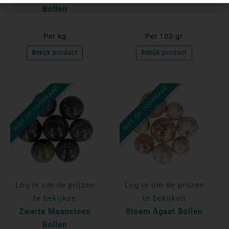
Bollen
Per kg
Per 100 gr
Bekijk product
Bekijk product
NIET OP VOORRAAD
NIET OP VOORRAAD
Log in om de prijzen
Log in om de prijzen
te bekijken
te bekijken
Zwarte Maansteen
Bloem Agaat Bollen
Bollen