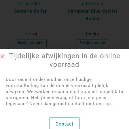
te bekijken
te bekijken
Septarie Bollen
Caribbean Blue Calciet
Bollen
Per kg
Per kg
Bekijk product
Bekijk product
Tijdelijke afwijkingen in de online
voorraad
NIET OP VOORRAAD
NIET OP VOORRAAD
Door recent onderhoud en onze huidige
voorraadtelling kan de online voorraad tijdelijk
afwijken. We werken eraan om dit zo snel mogelijk te
corrigeren. Heb je een vraag of loop je ergens
tegenaan? Neem dan gerust contact met ons op.
Log in om de prijzen
Log in om de prijzen
Contact
te bekijken
te bekijken