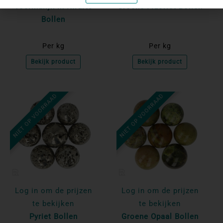
Toermalijn in Kwarts
Groene Fluoriet Bollen
Bollen
Per kg
Per kg
Bekijk product
Bekijk product
NIET OP VOORRAAD
NIET OP VOORRAAD
Log in om de prijzen
Log in om de prijzen
te bekijken
te bekijken
Pyriet Bollen
Groene Opaal Bollen