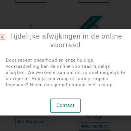
NIET OP VOORRAAD
Tijdelijke afwijkingen in de online
voorraad
Door recent onderhoud en onze huidige
voorraadtelling kan de online voorraad tijdelijk
afwijken. We werken eraan om dit zo snel mogelijk te
Log in om de prijzen
Log in om de prijzen
corrigeren. Heb je een vraag of loop je ergens
te bekijken
te bekijken
tegenaan? Neem dan gerust contact met ons op.
Labradoriet Zilveren
Agaat geode hanger
Hanger
met Citrien* |
Verzilverd
Contact
Uniek
Per stuk
Bekijk product
Bekijk product