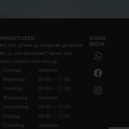
ENINGSTIJDEN
SOCIAL
MEDIA
Wij zijn alleen op afspraak geopend.
W
F
I
Wil je ons bezoeken? Neem dan
h
a
n
eerst contact met ons op!
a
c
s
Zondag
Gesloten
t
e
t
Maandag
09:00 – 17:00
s
b
a
Dinsdag
09:00 – 17:00
a
o
g
Woensdag
Gesloten
p
o
r
Donderdag
09:00 – 17:00
p
k
a
Vrijdag
09:00 – 17:00
m
Zaterdag
Gesloten