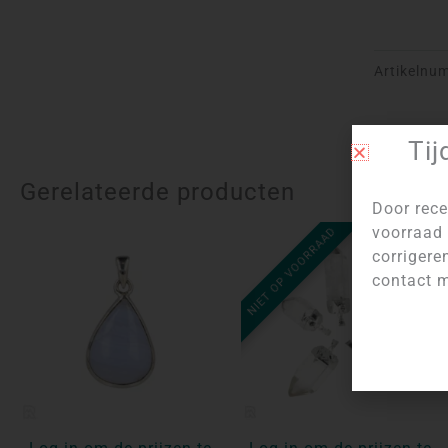
Artikelnu
Tij
Gerelateerde producten
Door rece
voorraad 
NIET OP VOORRAAD
corrigere
contact m