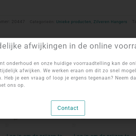
mmer:
20447
T
Categorieën:
Unieke producten
,
Zilveren Hangers
delijke afwijkingen in de online voor
nt onderhoud en onze huidige voorraadtelling kan de on
tijdelijk afwijken. We werken eraan om dit zo snel mogel
NIET OP VOORRAAD
NIET OP VOORRAAD
n. Heb je een vraag of loop je ergens tegenaan? Neem d
et ons op.
Contact