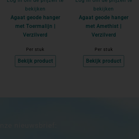
Log in om de prijzen te
Log in om de prijzen te
bekijken
bekijken
Agaat geode hanger
Agaat geode hanger
met Toermalijn |
met Amethist |
Verzilverd
Verzilverd
Per stuk
Per stuk
Bekijk product
Bekijk product
onze nieuwsbrief: