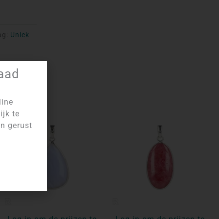
ag:
Uniek
raad
line
ijk te
an gerust