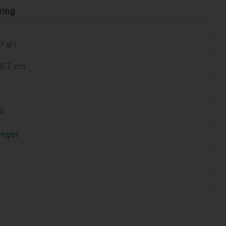
ving
(7 gr)
 0,7 cm
li
anger