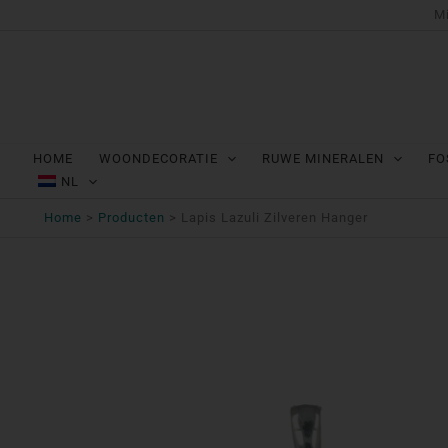
Ga
Mi
naar
de
inhoud
HOME
WOONDECORATIE
RUWE MINERALEN
FO
NL
Home
Producten
Lapis Lazuli Zilveren Hanger