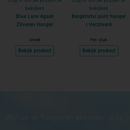
Log in om de prijzen te
Log in om de prijzen te
bekijken
bekijken
Blue Lace Agaat
Bergkristal punt hanger
Zilveren Hanger
| Verzilverd
Uniek
Per stuk
Bekijk product
Bekijk product
Blijf op de hoogte en abonneer je op 