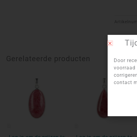
Artikelnu
Tij
Gerelateerde producten
Door rece
voorraad 
corrigere
contact m