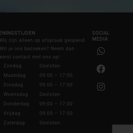
ENINGSTIJDEN
SOCIAL
MEDIA
Wij zijn alleen op afspraak geopend.
W
F
I
Wil je ons bezoeken? Neem dan
h
a
n
eerst contact met ons op!
a
c
s
Zondag
Gesloten
t
e
t
Maandag
09:00 – 17:00
s
b
a
Dinsdag
09:00 – 17:00
a
o
g
Woensdag
Gesloten
p
o
r
Donderdag
09:00 – 17:00
p
k
a
Vrijdag
09:00 – 17:00
m
Zaterdag
Gesloten