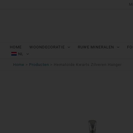
Ga
Mi
naar
de
inhoud
HOME
WOONDECORATIE
RUWE MINERALEN
FO
NL
Home
Producten
Hematoide Kwarts Zilveren Hanger