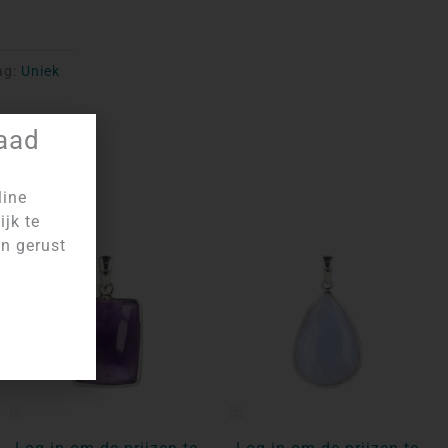
ag:
Uniek
raad
line
ijk te
an gerust