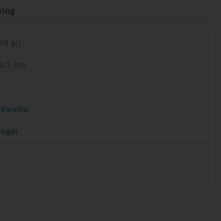
ving
(10 gr)
 0,5 cm
 Kwarts
anger