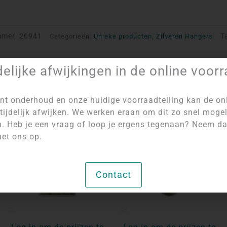
mmer:
20941
T
Categorieën:
Unieke producten
,
Zilveren Hangers
delijke afwijkingen in de online voor
nt onderhoud en onze huidige voorraadtelling kan de on
tijdelijk afwijken. We werken eraan om dit zo snel mogel
n. Heb je een vraag of loop je ergens tegenaan? Neem d
et ons op.
Contact