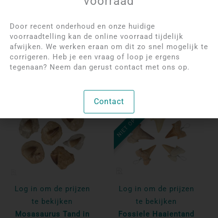
voorraad
Fossiele Haaientand
Haaientand in Matrix
Hanger | 2 cm
Door recent onderhoud en onze huidige
voorraadtelling kan de online voorraad tijdelijk
afwijken. We werken eraan om dit zo snel mogelijk te
Per stuk
Per stuk
corrigeren. Heb je een vraag of loop je ergens
Bekijk product
Bekijk product
tegenaan? Neem dan gerust contact met ons op.
NIET OP VOORRAAD
Contact
Log in om de prijzen
Log in om de prijzen
te bekijken
te bekijken
Mosasaurus Tand in
Fossiele Haaientand