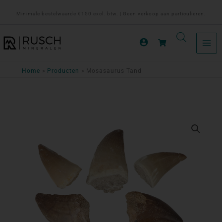
Ga
Minimale bestelwaarde €150 excl. btw. | Geen verkoop aan particulieren.
naar
de
inhoud
Home
Producten
Mosasaurus Tand