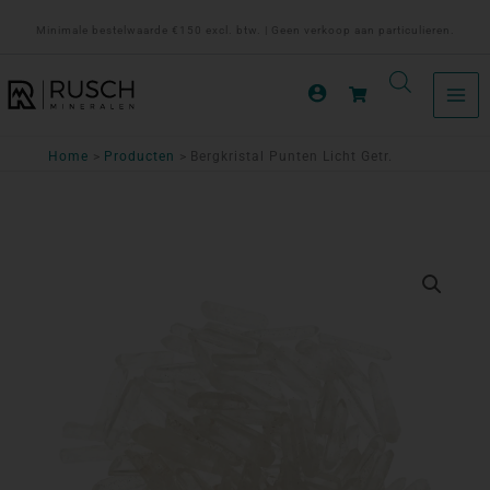
Ga
Minimale bestelwaarde €150 excl. btw. | Geen verkoop aan particulieren.
naar
de
inhoud
Home
Producten
Bergkristal Punten Licht Getr.