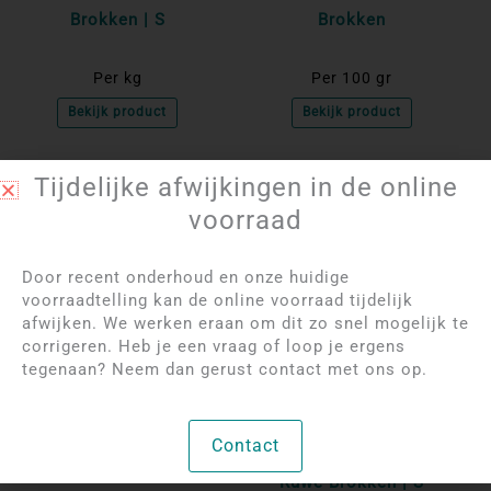
Brokken | S
Brokken
Per kg
Per 100 gr
Bekijk product
Bekijk product
Tijdelijke afwijkingen in de online
NIET OP VOORRAAD
voorraad
Door recent onderhoud en onze huidige
voorraadtelling kan de online voorraad tijdelijk
afwijken. We werken eraan om dit zo snel mogelijk te
corrigeren. Heb je een vraag of loop je ergens
tegenaan? Neem dan gerust contact met ons op.
Log in om de prijzen
Log in om de prijzen
te bekijken
te bekijken
Contact
Azuriet op Matrix
Chroom Diopsied
Ruwe Brokken | S