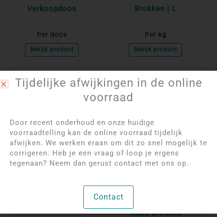
Verkoopdoos
Brokken | L
Per doos
Per kg
Bekijk product
Bekijk product
Tijdelijke afwijkingen in de online
NIET OP VOORRAAD
NIET OP VOORRAAD
voorraad
Door recent onderhoud en onze huidige
voorraadtelling kan de online voorraad tijdelijk
afwijken. We werken eraan om dit zo snel mogelijk te
corrigeren. Heb je een vraag of loop je ergens
tegenaan? Neem dan gerust contact met ons op.
Log in om de prijzen
Log in om de prijzen
te bekijken
te bekijken
Contact
Oranje Calciet | S
Regenboog Maansteen
Ruwe Brokken