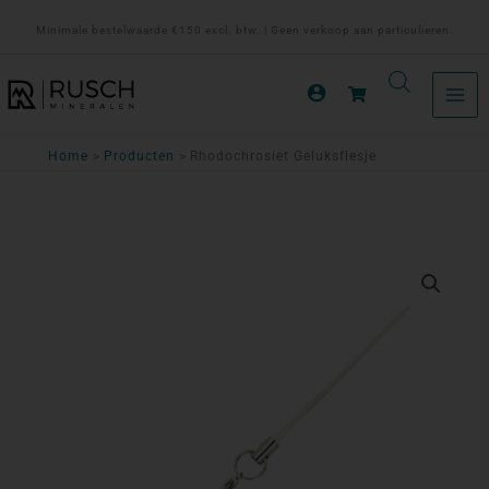
Ga
Minimale bestelwaarde €150 excl. btw. | Geen verkoop aan particulieren.
naar
de
inhoud
Home
Producten
Rhodochrosiet Geluksflesje