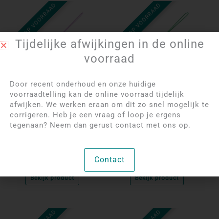
NIET OP VOORRAAD
NIET OP VOORRAAD
Tijdelijke afwijkingen in de online
voorraad
Door recent onderhoud en onze huidige
voorraadtelling kan de online voorraad tijdelijk
Log in om de prijzen
Log in om de prijzen
afwijken. We werken eraan om dit zo snel mogelijk te
te bekijken
te bekijken
corrigeren. Heb je een vraag of loop je ergens
Ametrien Geluksflesje
Groene Agaat
tegenaan? Neem dan gerust contact met ons op.
Geluksflesje
Contact
Per 10 stuks
Per 10 stuks
Bekijk product
Bekijk product