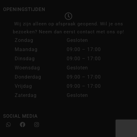
OPENINGSTIJDEN
Wij zijn alleen op afspraak geopend. Wil je ons
bezoeken? Neem dan eerst contact met ons op!
Zondag
Gesloten
Maandag
09:00 – 17:00
Dinsdag
09:00 – 17:00
Woensdag
Gesloten
Donderdag
09:00 – 17:00
Vrijdag
09:00 – 17:00
Zaterdag
Gesloten
SOCIAL MEDIA
W
F
I
h
a
n
a
c
s