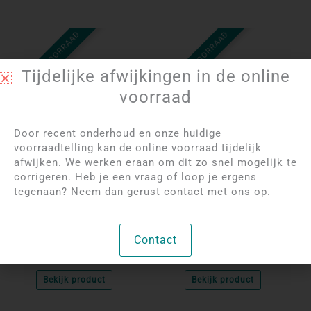
NIET OP VOORRAAD
NIET OP VOORRAAD
Tijdelijke afwijkingen in de online
voorraad
Door recent onderhoud en onze huidige
voorraadtelling kan de online voorraad tijdelijk
afwijken. We werken eraan om dit zo snel mogelijk te
Log in om de prijzen
Log in om de prijzen
corrigeren. Heb je een vraag of loop je ergens
te bekijken
te bekijken
tegenaan? Neem dan gerust contact met ons op.
Rode Jaspis Olifant | 4
Rozenkwarts Eenhoorn
cm
| 5 cm
Contact
Per stuk
Per stuk
Bekijk product
Bekijk product