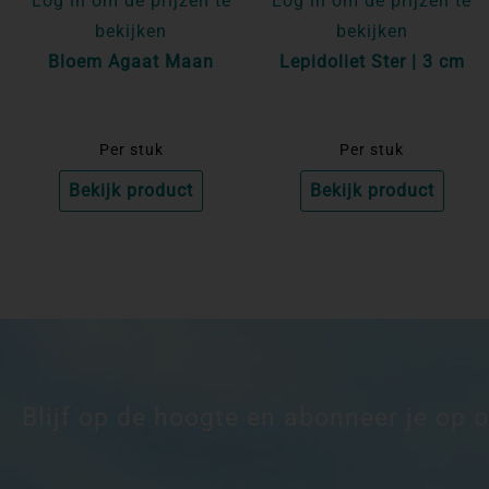
Log in om de prijzen te
Log in om de prijzen te
bekijken
bekijken
Bloem Agaat Maan
Lepidoliet Ster | 3 cm
Per stuk
Per stuk
Bekijk product
Bekijk product
Blijf op de hoogte en abonneer je op 