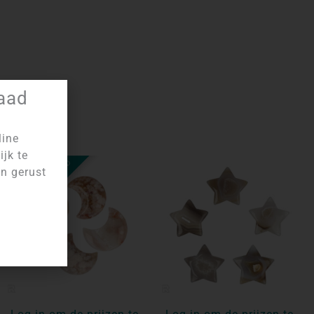
raad
line
ijk te
NIET OP VOORRAAD
an gerust