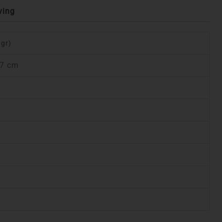
ving
 gr)
,7 cm