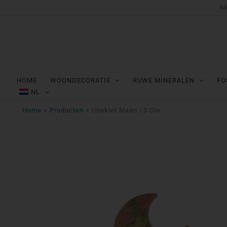
Ga
Mi
naar
de
inhoud
HOME
WOONDECORATIE
RUWE MINERALEN
FO
NL
Home
Producten
Unakiet Maan | 3 Cm