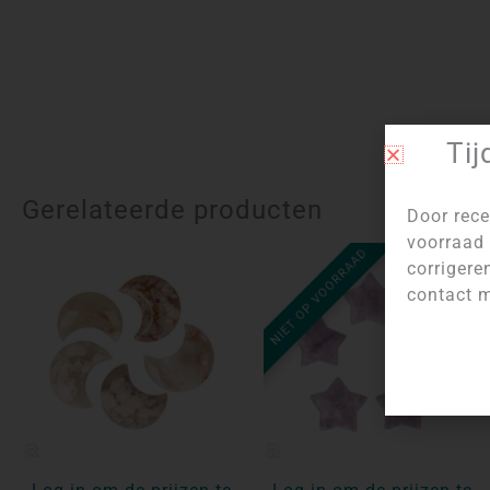
Tij
Gerelateerde producten
Door rece
voorraad 
NIET OP VOORRAAD
corrigere
contact m