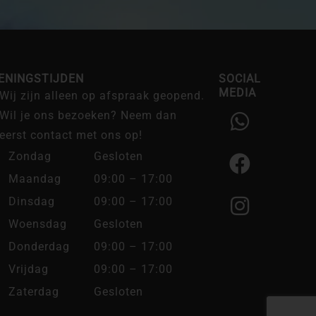
ENINGSTIJDEN
SOCIAL
MEDIA
Wij zijn alleen op afspraak geopend.
W
F
I
Wil je ons bezoeken? Neem dan
h
a
n
eerst contact met ons op!
a
c
s
Zondag
Gesloten
t
e
t
Maandag
09:00 – 17:00
s
b
a
Dinsdag
09:00 – 17:00
a
o
g
Woensdag
Gesloten
p
o
r
Donderdag
09:00 – 17:00
p
k
a
Vrijdag
09:00 – 17:00
m
Zaterdag
Gesloten