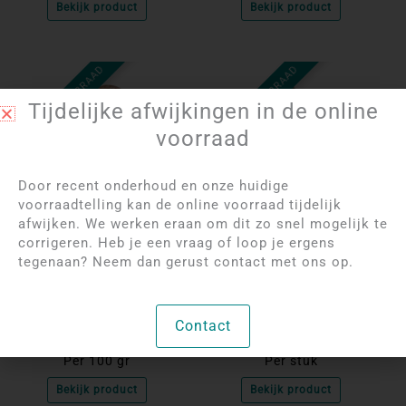
Bekijk product
Bekijk product
NIET OP VOORRAAD
NIET OP VOORRAAD
Tijdelijke afwijkingen in de online
voorraad
Door recent onderhoud en onze huidige
voorraadtelling kan de online voorraad tijdelijk
afwijken. We werken eraan om dit zo snel mogelijk te
Log in om de prijzen
Log in om de prijzen
corrigeren. Heb je een vraag of loop je ergens
tegenaan? Neem dan gerust contact met ons op.
te bekijken
te bekijken
Bloem Agaat Manen
Labradoriet Ster | 3
cm
Contact
Per 100 gr
Per stuk
Bekijk product
Bekijk product