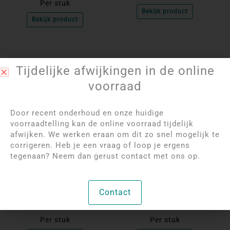
Per stuk
Bekijk product
Bekijk product
Tijdelijke afwijkingen in de online
voorraad
Door recent onderhoud en onze huidige
voorraadtelling kan de online voorraad tijdelijk
afwijken. We werken eraan om dit zo snel mogelijk te
corrigeren. Heb je een vraag of loop je ergens
Log in om de prijzen
Log in om de prijzen
tegenaan? Neem dan gerust contact met ons op.
te bekijken
te bekijken
Rhodoniet Doorboorde
Groene Aventurijn Hart
Contact
Hart Hanger | 3 cm
| 2,5 cm
Per stuk
Per stuk