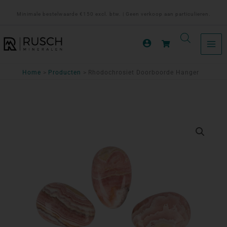
Ga
Minimale bestelwaarde €150 excl. btw. | Geen verkoop aan particulieren.
naar
de
inhoud
Home
Producten
Rhodochrosiet Doorboorde Hanger