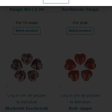
Harten Doorboorde
Oceaan Jaspis
Hanger Mix | 2 cm
Doorboorde Hanger
Per 10 stuks
Per stuk
Bekijk product
Bekijk product
Log in om de prijzen
Log in om de prijzen
te bekijken
te bekijken
Rhodoniet Doorboorde
Rode Jaspis