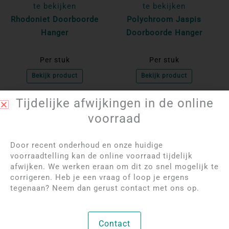
te bekijken
te bekijken
Rhodoniet Doorboorde
Polychroom Jaspis
Hanger
Doorboorde Hanger
Per stuk
Per stuk
Bekijk product
Bekijk product
Tijdelijke afwijkingen in de online
NIET OP VOORRAAD
voorraad
Door recent onderhoud en onze huidige
voorraadtelling kan de online voorraad tijdelijk
afwijken. We werken eraan om dit zo snel mogelijk te
corrigeren. Heb je een vraag of loop je ergens
tegenaan? Neem dan gerust contact met ons op.
Log in om de prijzen
Log in om de prijzen
te bekijken
te bekijken
Contact