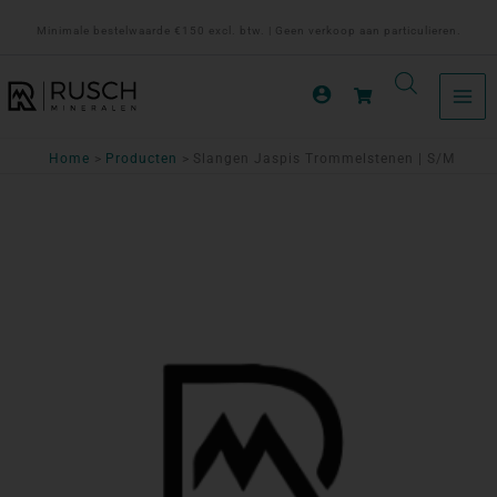
Ga
Minimale bestelwaarde €150 excl. btw. | Geen verkoop aan particulieren.
naar
de
inhoud
Home
Producten
Slangen Jaspis Trommelstenen | S/M