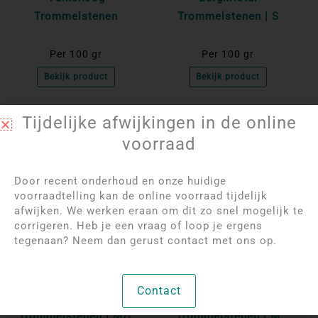
Trommelstenen
Trommelstenen | S
Per 100 gr
Per 100 gr
Bekijk product
Bekijk product
Tijdelijke afwijkingen in de online
voorraad
Door recent onderhoud en onze huidige
voorraadtelling kan de online voorraad tijdelijk
afwijken. We werken eraan om dit zo snel mogelijk te
corrigeren. Heb je een vraag of loop je ergens
tegenaan? Neem dan gerust contact met ons op.
Log in om de prijzen
Log in om de prijzen
te bekijken
te bekijken
Contact
Mookaiet Jaspis
Mangano Calciet
Trommelstenen | M/L
Trommelstenen | M