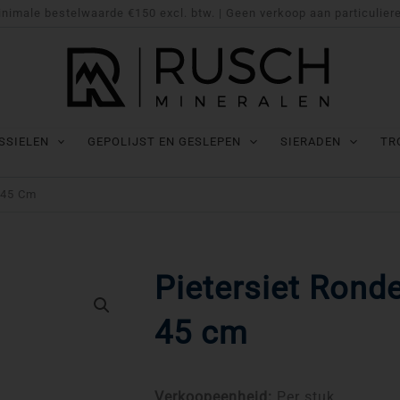
nimale bestelwaarde €150 excl. btw. | Geen verkoop aan particulier
SSIELEN
GEPOLIJST EN GESLEPEN
SIERADEN
TR
 45 Cm
Pietersiet Rond
45 cm
Verkoopeenheid:
Per stuk