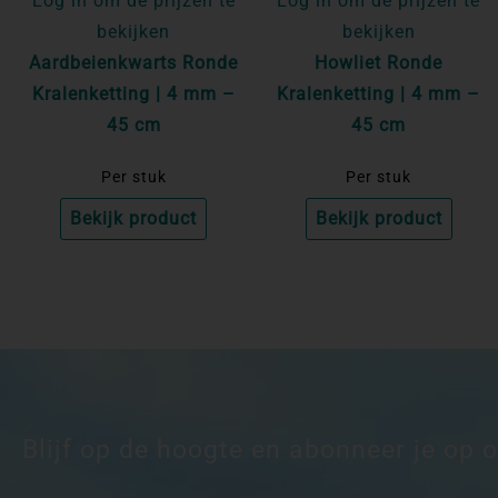
Log in om de prijzen te
Log in om de prijzen te
bekijken
bekijken
Aardbeienkwarts Ronde
Howliet Ronde
Kralenketting | 4 mm –
Kralenketting | 4 mm –
45 cm
45 cm
Per stuk
Per stuk
Bekijk product
Bekijk product
Blijf op de hoogte en abonneer je op 