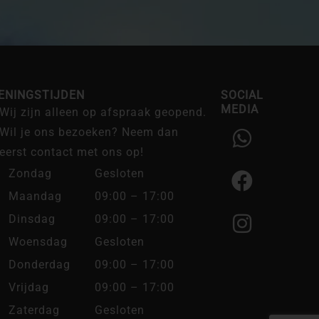
ENINGSTIJDEN
SOCIAL
MEDIA
Wij zijn alleen op afspraak geopend.
W
F
I
Wil je ons bezoeken? Neem dan
h
a
n
eerst contact met ons op!
a
c
s
Zondag
Gesloten
t
e
t
Maandag
09:00 – 17:00
s
b
a
Dinsdag
09:00 – 17:00
a
o
g
Woensdag
Gesloten
p
o
r
Donderdag
09:00 – 17:00
p
k
a
Vrijdag
09:00 – 17:00
m
Zaterdag
Gesloten