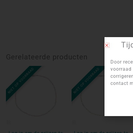
Tij
Gerelateerde producten
Door rece
voorraad 
NIET OP VOORRAAD
NIET OP VOORRAAD
corrigere
contact m