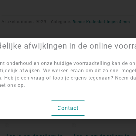
Artikelnummer:
9029
Categorie:
Ronde Kralenkettingen 4 mm
delijke afwijkingen in de online voor
nt onderhoud en onze huidige voorraadtelling kan de on
tijdelijk afwijken. We werken eraan om dit zo snel mogel
NIET OP VOORRAAD
NIET OP VOORRAAD
n. Heb je een vraag of loop je ergens tegenaan? Neem d
et ons op.
Contact