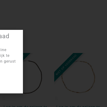
raad
line
ijk te
NIET OP VOORRAAD
NIET OP VOORRAAD
an gerust