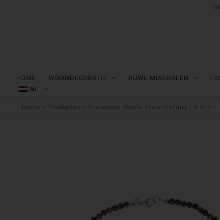
Ga
Mi
naar
de
inhoud
HOME
WOONDECORATIE
RUWE MINERALEN
FO
NL
Home
Producten
Pietersiet Ronde Kralenketting | 4 Mm –