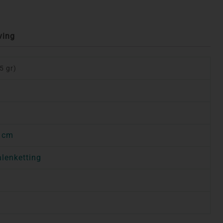
ving
5 gr)
 cm
alenketting