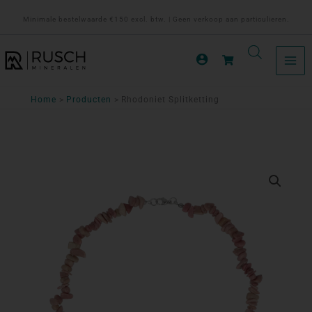
Ga
Minimale bestelwaarde €150 excl. btw. | Geen verkoop aan particulieren.
naar
de
inhoud
Home
Producten
Rhodoniet Splitketting