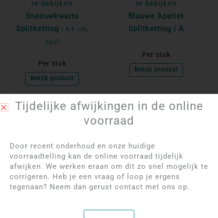
te bekijken
te bekijken
Sneeuwkwarts
Blauwe Apatiet
Splitketting
Splitketting | A
| 4,5 cm,
Split
Per stuk
Per stuk
Bekijk product
Bekijk product
Tijdelijke afwijkingen in de online
NIET OP VOORRAAD
NIET OP VOORRAAD
voorraad
Door recent onderhoud en onze huidige
voorraadtelling kan de online voorraad tijdelijk
afwijken. We werken eraan om dit zo snel mogelijk te
corrigeren. Heb je een vraag of loop je ergens
tegenaan? Neem dan gerust contact met ons op.
Log in om de prijzen
Log in om de prijzen
te bekijken
te bekijken