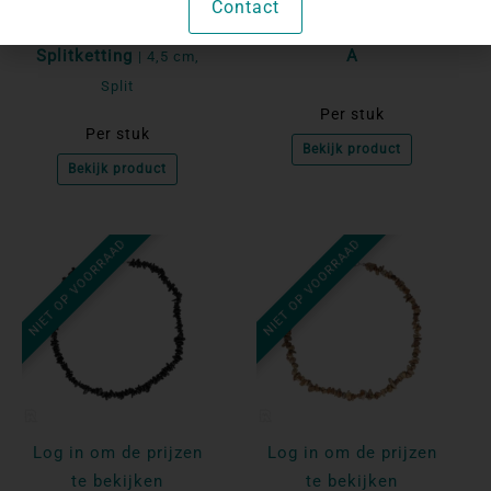
Contact
Dalmatiër Jaspis
Sodaliet Splitketting |
Splitketting
A
| 4,5 cm,
Split
Per stuk
Per stuk
Bekijk product
Bekijk product
NIET OP VOORRAAD
NIET OP VOORRAAD
Log in om de prijzen
Log in om de prijzen
te bekijken
te bekijken