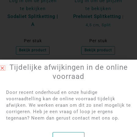
Log in om de prijzen
Log in om de prijzen
te bekijken
te bekijken
Sodaliet Splitketting |
Prehniet Splitketting
|
A
4,5 cm, Split
Per stuk
Per stuk
Bekijk product
Bekijk product
Tijdelijke afwijkingen in de online
NIET OP VOORRAAD
NIET OP VOORRAAD
voorraad
Door recent onderhoud en onze huidige
voorraadtelling kan de online voorraad tijdelijk
afwijken. We werken eraan om dit zo snel mogelijk te
corrigeren. Heb je een vraag of loop je ergens
tegenaan? Neem dan gerust contact met ons op.
Log in om de prijzen
Log in om de prijzen