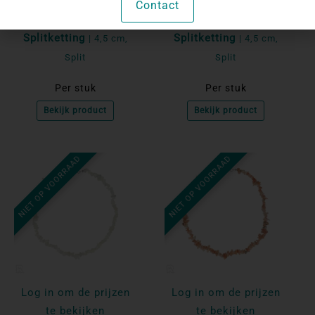
te bekijken
te bekijken
Contact
Mahonie Obsidiaan
Gele Calciet
Splitketting
Splitketting
| 4,5 cm,
| 4,5 cm,
Split
Split
Per stuk
Per stuk
Bekijk product
Bekijk product
NIET OP VOORRAAD
NIET OP VOORRAAD
Log in om de prijzen
Log in om de prijzen
te bekijken
te bekijken