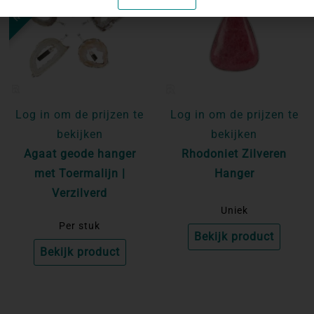
Log in om de prijzen te
Log in om de prijzen te
bekijken
bekijken
Agaat geode hanger
Rhodoniet Zilveren
met Toermalijn |
Hanger
Verzilverd
Uniek
Per stuk
Bekijk product
Bekijk product