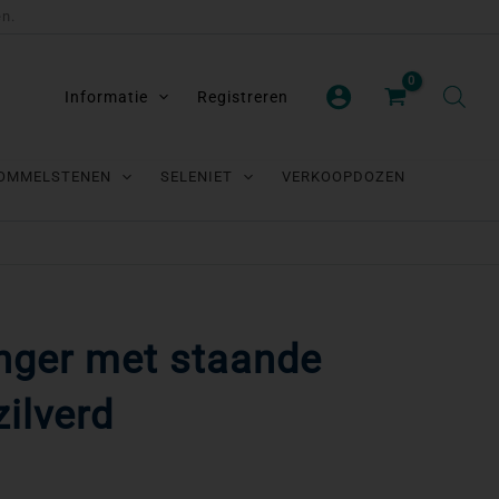
en.
Informatie
Registreren
OMMELSTENEN
SELENIET
VERKOOPDOZEN
nger met staande
zilverd