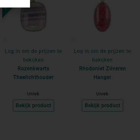
Log in om de prijzen te
Log in om de prijzen te
bekijken
bekijken
Rozenkwarts
Rhodoniet Zilveren
Theelichthouder
Hanger
Uniek
Uniek
Bekijk product
Bekijk product