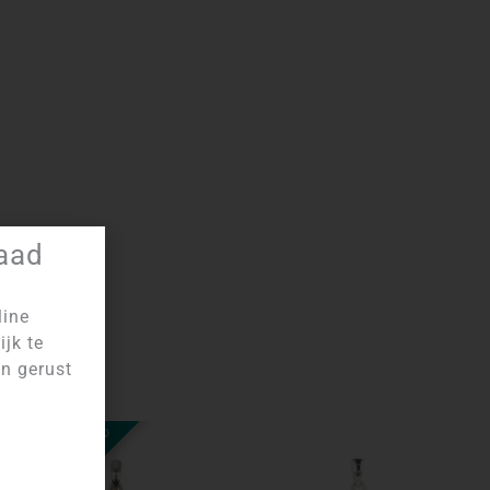
raad
line
ijk te
an gerust
NIET OP VOORRAAD