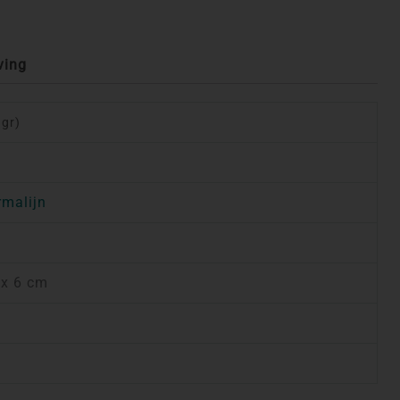
ving
 gr)
rmalijn
 x 6 cm