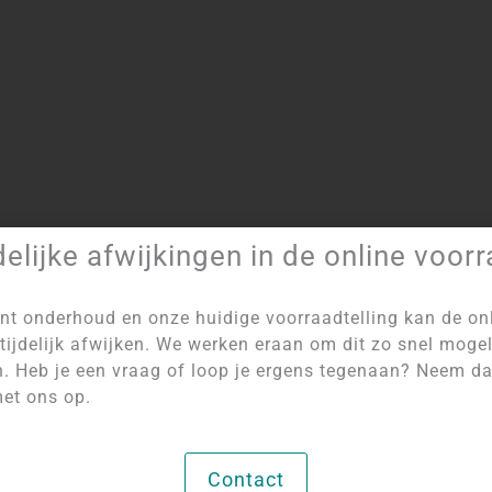
delijke afwijkingen in de online voor
Artikelnummer:
5698
Categorie:
Zilveren Hangers
nt onderhoud en onze huidige voorraadtelling kan de on
tijdelijk afwijken. We werken eraan om dit zo snel mogel
n. Heb je een vraag of loop je ergens tegenaan? Neem d
et ons op.
NIET OP VOORRAAD
Contact