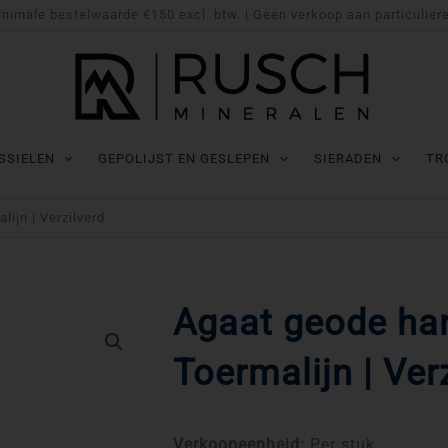
nimale bestelwaarde €150 excl. btw. | Geen verkoop aan particulier
SSIELEN
GEPOLIJST EN GESLEPEN
SIERADEN
TR
ijn | Verzilverd
Agaat geode ha
Toermalijn | Ver
Verkoopeenheid:
Per stuk