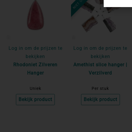
Log in om de prijzen te
Log in om de prijzen te
bekijken
bekijken
Rhodoniet Zilveren
Amethist slice hanger |
Hanger
Verzilverd
Uniek
Per stuk
Bekijk product
Bekijk product