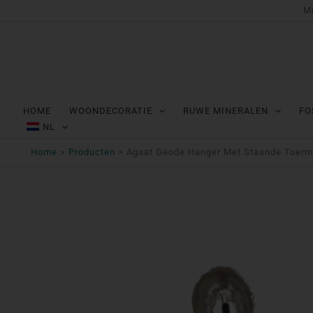
Ga
Mi
naar
de
inhoud
HOME
WOONDECORATIE
RUWE MINERALEN
FO
NL
Home
Producten
Agaat Geode Hanger Met Staande Toermal