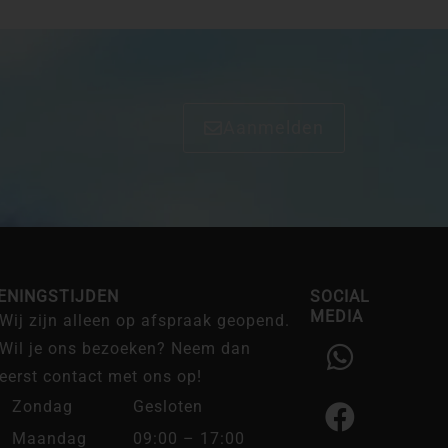
Aanmelden
ENINGSTIJDEN
SOCIAL
MEDIA
Wij zijn alleen op afspraak geopend.
W
F
I
Wil je ons bezoeken? Neem dan
h
a
n
eerst contact met ons op!
a
c
s
Zondag
Gesloten
t
e
t
Maandag
09:00 – 17:00