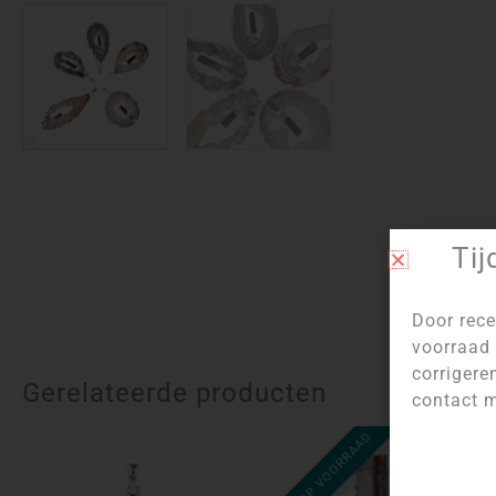
Tij
Door rece
voorraad 
corrigere
Gerelateerde producten
contact m
NIET OP VOORRAAD