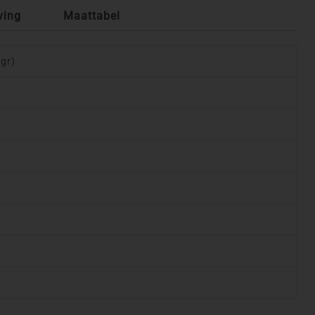
ving
Maattabel
 gr)
m