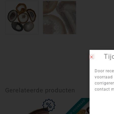
Tij
Door rece
voorraad 
corrigere
Gerelateerde producten
contact m
NIET OP VOORRAAD