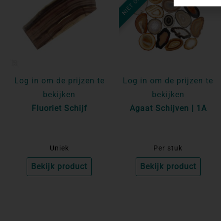
Log in om de prijzen te
Log in om de prijzen te
bekijken
bekijken
Fluoriet Schijf
Agaat Schijven | 1A
Uniek
Per stuk
Bekijk product
Bekijk product