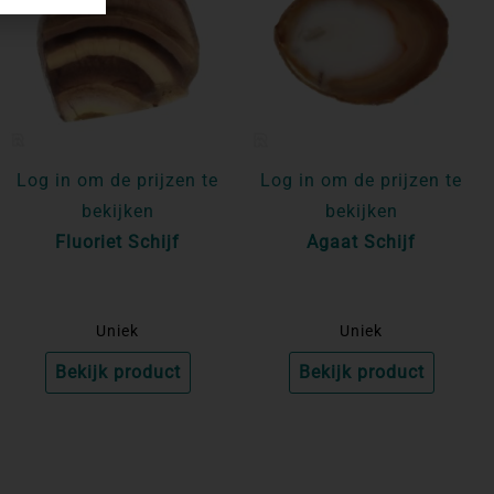
Log in om de prijzen te
Log in om de prijzen te
bekijken
bekijken
Fluoriet Schijf
Agaat Schijf
Uniek
Uniek
Bekijk product
Bekijk product