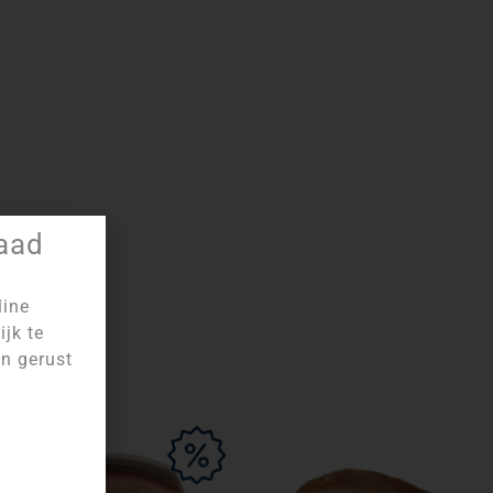
raad
line
ijk te
an gerust