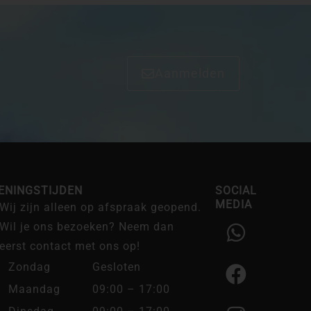
Aanmelden
ENINGSTIJDEN
SOCIAL
MEDIA
Wij zijn alleen op afspraak geopend.
W
F
I
Wil je ons bezoeken? Neem dan
h
a
n
eerst contact met ons op!
a
c
s
Zondag
Gesloten
t
e
t
Maandag
09:00 – 17:00
s
b
a