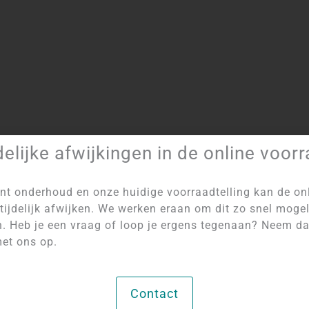
delijke afwijkingen in de online voor
Artikelnummer:
4009
Categorie:
Geodes en Schijven
nt onderhoud en onze huidige voorraadtelling kan de on
tijdelijk afwijken. We werken eraan om dit zo snel mogel
n. Heb je een vraag of loop je ergens tegenaan? Neem d
et ons op.
Contact