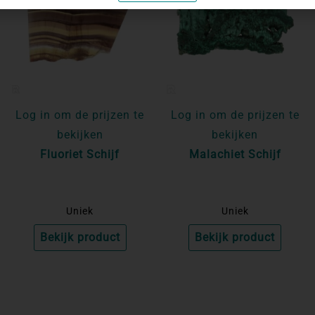
Log in om de prijzen te
Log in om de prijzen te
bekijken
bekijken
Fluoriet Schijf
Malachiet Schijf
Uniek
Uniek
Bekijk product
Bekijk product