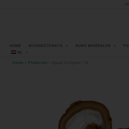
Ga
Mi
naar
de
inhoud
HOME
WOONDECORATIE
RUWE MINERALEN
FO
NL
Home
Producten
Agaat Schijven | 7A