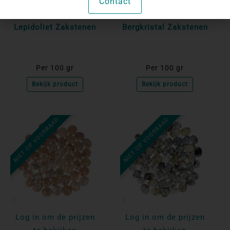
Log in om de prijzen
Log in om de prijzen
Contact
te bekijken
te bekijken
Lepidoliet Zakstenen
Bergkristal Zakstenen
Per 100 gr
Per 100 gr
Bekijk product
Bekijk product
NIET OP VOORRAAD
NIET OP VOORRAAD
Log in om de prijzen
Log in om de prijzen