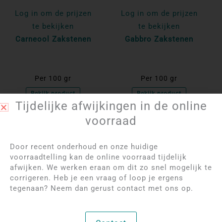
Log in om de prijzen
Log in om de prijzen
te bekijken
te bekijken
Carneool Zakstenen
Gabbro Zakstenen
Per 100 gr
Per 100 gr
Bekijk product
Bekijk product
Tijdelijke afwijkingen in de online
voorraad
NIET OP VOORRAAD
NIET OP VOORRAAD
Door recent onderhoud en onze huidige
voorraadtelling kan de online voorraad tijdelijk
afwijken. We werken eraan om dit zo snel mogelijk te
corrigeren. Heb je een vraag of loop je ergens
tegenaan? Neem dan gerust contact met ons op.