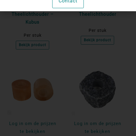
Contact
Seleniet
Rozenkwarts
Theelichthouder –
Theelichthouder
Kubus
Per stuk
Per stuk
Bekijk product
Bekijk product
Log in om de prijzen
Log in om de prijzen
te bekijken
te bekijken