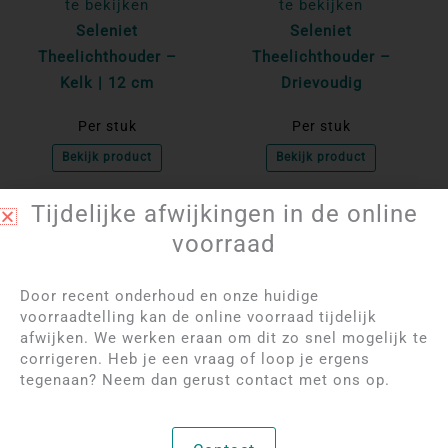
te bekijken
te bekijken
Seleniet
Seleniet
Theelichthouder –
Theelichthouder –
Kelk | 12 cm
Drievoudig
Per stuk
Per stuk
Bekijk product
Bekijk product
Tijdelijke afwijkingen in de online
NIET OP VOORRAAD
voorraad
Door recent onderhoud en onze huidige
voorraadtelling kan de online voorraad tijdelijk
afwijken. We werken eraan om dit zo snel mogelijk te
corrigeren. Heb je een vraag of loop je ergens
tegenaan? Neem dan gerust contact met ons op.
Log in om de prijzen
Log in om de prijzen
te bekijken
te bekijken