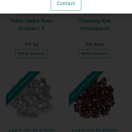
Contact
Log in om de prijzen
Log in om de prijzen
te bekijken
te bekijken
Zebra Jaspis Ruwe
Tijgeroog Ruw
Brokken | S
Verkoopdoos
Per kg
Per doos
Bekijk product
Bekijk product
NIET OP VOORRAAD
NIET OP VOORRAAD
Log in om de prijzen
Log in om de prijzen