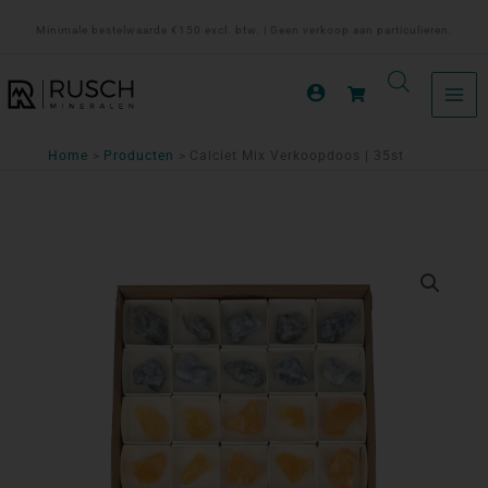
Ga
Minimale bestelwaarde €150 excl. btw. | Geen verkoop aan particulieren.
naar
de
inhoud
Home
Producten
Calciet Mix Verkoopdoos | 35st