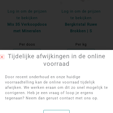
Log in om de prijzen
Log in om de prijzen
te bekijken
te bekijken
Mix 35 Verkoopdoos
Bergkristal Ruwe
met Mineralen
Brokken | S
Per doos
Per kg
Bekijk product
Bekijk product
Tijdelijke afwijkingen in de online
voorraad
NIET OP VOORRAAD
NIET OP VOORRAAD
Door recent onderhoud en onze huidige
voorraadtelling kan de online voorraad tijdelijk
afwijken. We werken eraan om dit zo snel mogelijk te
corrigeren. Heb je een vraag of loop je ergens
tegenaan? Neem dan gerust contact met ons op.