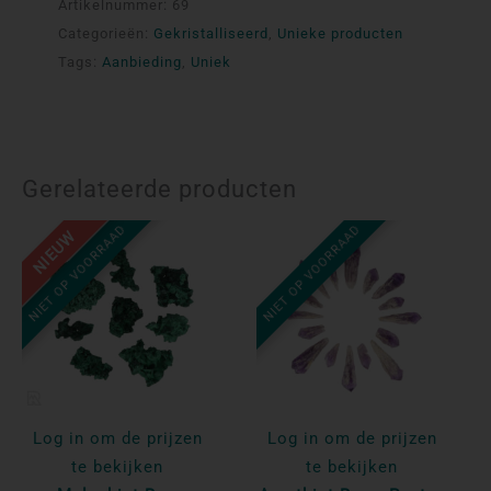
Artikelnummer:
69
Categorieën:
Gekristalliseerd
,
Unieke producten
Tags:
Aanbieding
,
Uniek
Gerelateerde producten
NIET OP VOORRAAD
NIET OP VOORRAAD
NIEUW
Log in om de prijzen
Log in om de prijzen
te bekijken
te bekijken