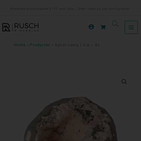
Ga
Minimale bestelwaarde €150 excl. btw. | Geen verkoop aan particulieren.
naar
de
inhoud
Home
Producten
Agaat Lamp | Q.A – XL