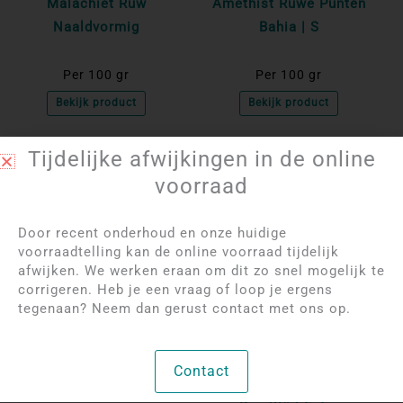
Malachiet Ruw
Amethist Ruwe Punten
Naaldvormig
Bahia | S
Per 100 gr
Per 100 gr
Bekijk product
Bekijk product
Tijdelijke afwijkingen in de online
NIET OP VOORRAAD
voorraad
Door recent onderhoud en onze huidige
voorraadtelling kan de online voorraad tijdelijk
afwijken. We werken eraan om dit zo snel mogelijk te
corrigeren. Heb je een vraag of loop je ergens
tegenaan? Neem dan gerust contact met ons op.
Log in om de prijzen
Log in om de prijzen
te bekijken
te bekijken
Contact
Natuurlijke Citrien
Bergkristal Clusters