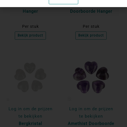
Rhodoniet Doorboorde
Limoniet Kwarts
Hanger
Doorboorde Hanger
Per stuk
Per stuk
Bekijk product
Bekijk product
Log in om de prijzen
Log in om de prijzen
te bekijken
te bekijken
Bergkristal
Amethist Doorboorde