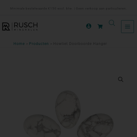
Ga
Minimale bestelwaarde €150 excl. btw. | Geen verkoop aan particulieren.
naar
de
inhoud
Home
Producten
Howliet Doorboorde Hanger