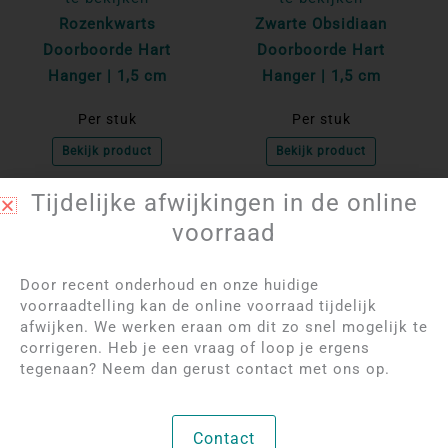
Rozenkwarts
Zwarte Obsidiaan
Doorboorde Hart
Doorboorde Hart
Hanger | 1,5 cm
Hanger | 1,5 cm
Per stuk
Per stuk
Bekijk product
Bekijk product
Tijdelijke afwijkingen in de online
NIET OP VOORRAAD
voorraad
Door recent onderhoud en onze huidige
voorraadtelling kan de online voorraad tijdelijk
afwijken. We werken eraan om dit zo snel mogelijk te
corrigeren. Heb je een vraag of loop je ergens
tegenaan? Neem dan gerust contact met ons op.
Log in om de prijzen
Log in om de prijzen
te bekijken
te bekijken
Contact