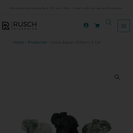
Ga
Minimale bestelwaarde €150 excl. btw. | Geen verkoop aan particulieren.
naar
de
inhoud
Home
Producten
India Agaat Olifant | 4 Cm