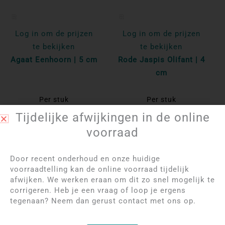
Log in om de prijzen
Log in om de prijzen
te bekijken
te bekijken
Agaat Eenhoorn | 5 cm
Rode Jaspis Olifant | 4
cm
Per stuk
Per stuk
Tijdelijke afwijkingen in de online
Bekijk product
Bekijk product
voorraad
NIET OP VOORRAAD
Door recent onderhoud en onze huidige
voorraadtelling kan de online voorraad tijdelijk
afwijken. We werken eraan om dit zo snel mogelijk te
corrigeren. Heb je een vraag of loop je ergens
tegenaan? Neem dan gerust contact met ons op.