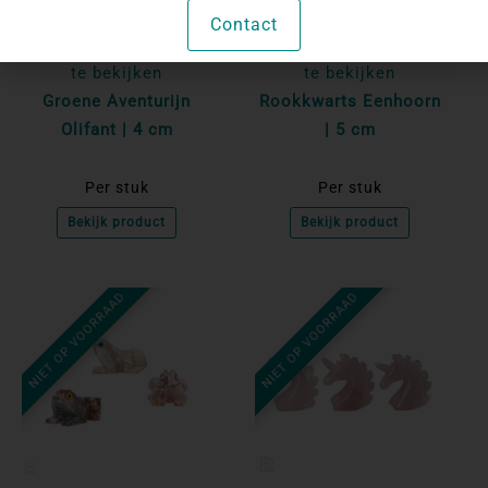
Contact
Log in om de prijzen
Log in om de prijzen
te bekijken
te bekijken
Groene Aventurijn
Rookkwarts Eenhoorn
Olifant | 4 cm
| 5 cm
Per stuk
Per stuk
Bekijk product
Bekijk product
NIET OP VOORRAAD
NIET OP VOORRAAD