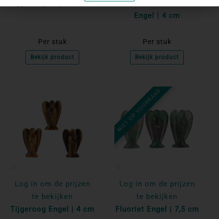
Tijgeroog Engel | 5 cm
Zwarte Obsidiaan
Engel | 4 cm
Per stuk
Per stuk
Bekijk product
Bekijk product
NIET OP VOORRAAD
Log in om de prijzen
Log in om de prijzen
te bekijken
te bekijken
Tijgeroog Engel | 4 cm
Fluoriet Engel | 7,5 cm