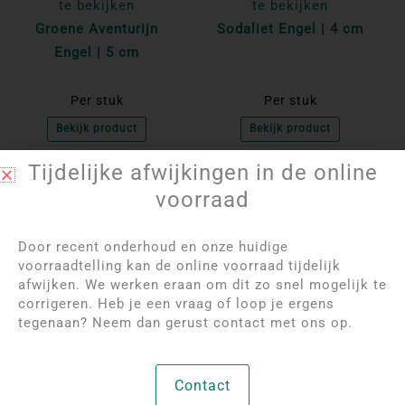
te bekijken
te bekijken
Groene Aventurijn
Sodaliet Engel | 4 cm
Engel | 5 cm
Per stuk
Per stuk
Bekijk product
Bekijk product
Tijdelijke afwijkingen in de online
NIET OP VOORRAAD
NIET OP VOORRAAD
voorraad
Door recent onderhoud en onze huidige
voorraadtelling kan de online voorraad tijdelijk
afwijken. We werken eraan om dit zo snel mogelijk te
corrigeren. Heb je een vraag of loop je ergens
tegenaan? Neem dan gerust contact met ons op.
Log in om de prijzen
Log in om de prijzen
Contact
te bekijken
te bekijken