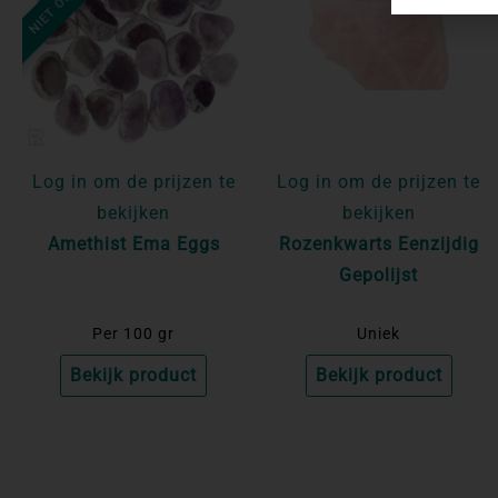
Log in om de prijzen te
Log in om de prijzen te
bekijken
bekijken
Amethist Ema Eggs
Rozenkwarts Eenzijdig
Gepolijst
Per 100 gr
Uniek
Bekijk product
Bekijk product