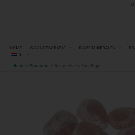
Ga
Mi
naar
de
inhoud
HOME
WOONDECORATIE
RUWE MINERALEN
FO
NL
Home
Producten
Rozenkwarts Ema Eggs