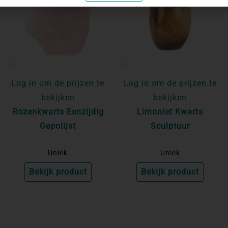
Log in om de prijzen te
Log in om de prijzen te
bekijken
bekijken
Rozenkwarts Eenzijdig
Limoniet Kwarts
Gepolijst
Sculptuur
Uniek
Uniek
Bekijk product
Bekijk product