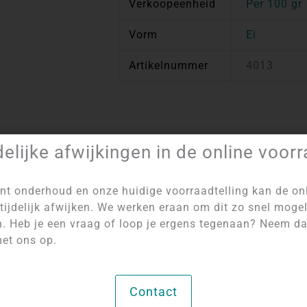
Verkoopeenheid
Per 100 gr
Vorm
Ei
Artikelnummer
4013
delijke afwijkingen in de online voor
Artikelnummer:
4013
Categorie:
Gepolijst en Geslepen
nt onderhoud en onze huidige voorraadtelling kan de on
tijdelijk afwijken. We werken eraan om dit zo snel mogel
n. Heb je een vraag of loop je ergens tegenaan? Neem d
et ons op.
Contact