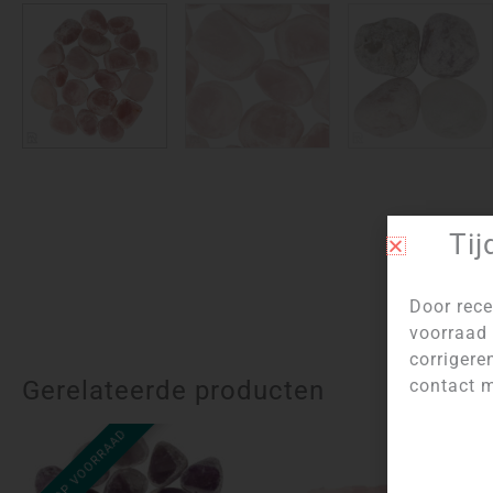
Tij
Door rece
voorraad 
corrigere
Gerelateerde producten
contact m
NIET OP VOORRAAD