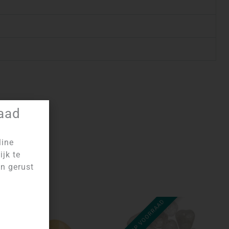
raad
line
ijk te
an gerust
NIET OP VOORRAAD