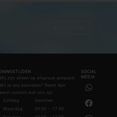
Aanmelden
ENINGSTIJDEN
SOCIAL
MEDIA
Wij zijn alleen op afspraak geopend.
W
F
I
Wil je ons bezoeken? Neem dan
h
a
n
eerst contact met ons op!
a
c
s
Zondag
Gesloten
t
e
t
Maandag
09:00 – 17:00
s
b
a