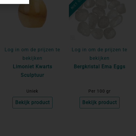
Log in om de prijzen te
Log in om de prijzen te
bekijken
bekijken
Limoniet Kwarts
Bergkristal Ema Eggs
Sculptuur
Uniek
Per 100 gr
Bekijk product
Bekijk product