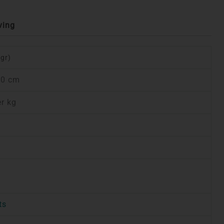
ving
 gr)
10 cm
er kg
ts