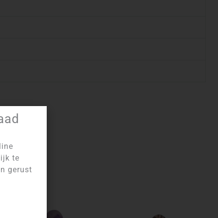
raad
line
ijk te
an gerust