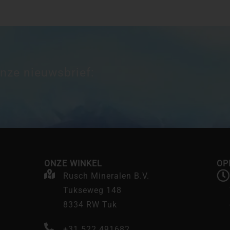
onze nieuwsbrief:
ONZE WINKEL
OP
Rusch Mineralen B.V.
Tukseweg 148
8334 RW Tuk
+31 522 491682