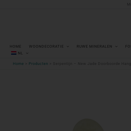
Ga
Mi
naar
de
inhoud
HOME
WOONDECORATIE
RUWE MINERALEN
FO
NL
Home
Producten
Serpentijn – New Jade Doorboorde Hang