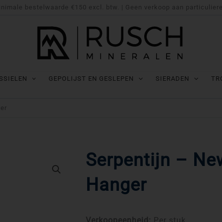
nimale bestelwaarde €150 excl. btw. | Geen verkoop aan particulier
SSIELEN
GEPOLIJST EN GESLEPEN
SIERADEN
TR
er
Serpentijn – N
Hanger
Verkoopeenheid:
Per stuk