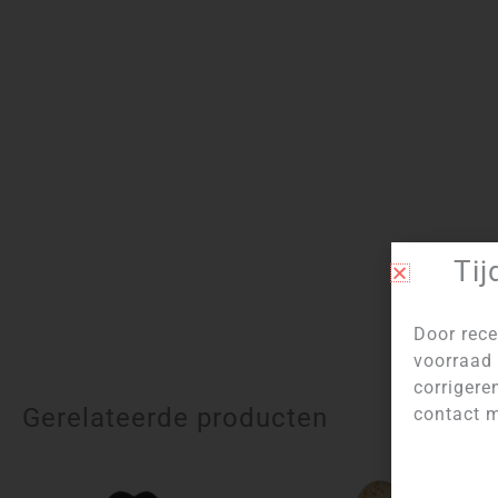
Tij
Door rece
voorraad 
corrigere
Gerelateerde producten
contact m