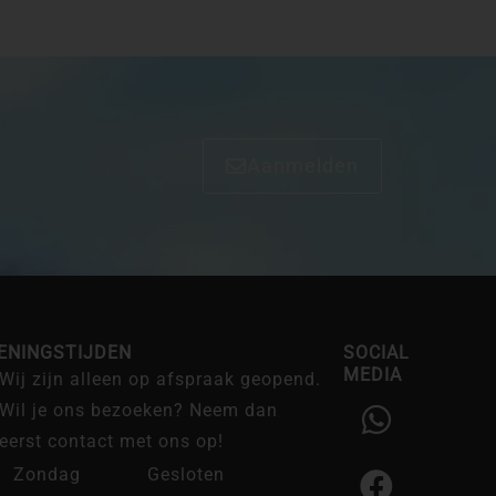
Aanmelden
ENINGSTIJDEN
SOCIAL
MEDIA
Wij zijn alleen op afspraak geopend.
W
F
I
Wil je ons bezoeken? Neem dan
h
a
n
eerst contact met ons op!
a
c
s
Zondag
Gesloten