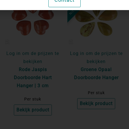
NIET OP VOORRAAD
Log in om de prijzen te
Log in om de prijzen te
bekijken
bekijken
Rode Jaspis
Groene Opaal
Doorboorde Hart
Doorboorde Hanger
Hanger | 3 cm
Per stuk
Per stuk
Bekijk product
Bekijk product