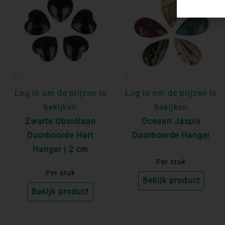
Log in om de prijzen te
Log in om de prijzen te
bekijken
bekijken
Zwarte Obsidiaan
Oceaan Jaspis
Doorboorde Hart
Doorboorde Hanger
Hanger | 2 cm
Per stuk
Per stuk
Bekijk product
Bekijk product