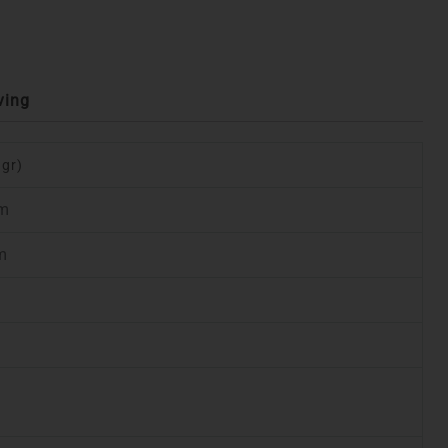
ving
 gr)
cm
cm