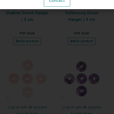
Contact
te bekijken
te bekijken
Unakiet Donut Hanger
Valkenoog Donut
| 3 cm
Hanger | 3 cm
Per stuk
Per stuk
Bekijk product
Bekijk product
Log in om de prijzen
Log in om de prijzen
te bekijken
te bekijken