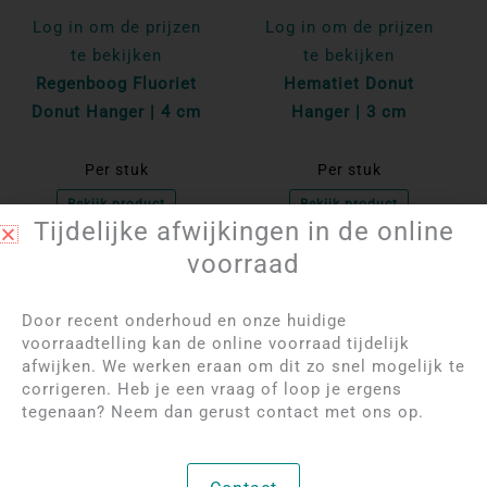
Log in om de prijzen
Log in om de prijzen
te bekijken
te bekijken
Regenboog Fluoriet
Hematiet Donut
Donut Hanger | 4 cm
Hanger | 3 cm
Per stuk
Per stuk
Bekijk product
Bekijk product
Tijdelijke afwijkingen in de online
voorraad
NIET OP VOORRAAD
Door recent onderhoud en onze huidige
voorraadtelling kan de online voorraad tijdelijk
afwijken. We werken eraan om dit zo snel mogelijk te
corrigeren. Heb je een vraag of loop je ergens
tegenaan? Neem dan gerust contact met ons op.
Log in om de prijzen
Log in om de prijzen