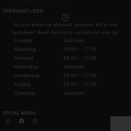
OPENINGSTIJDEN
Wij zijn alleen op afspraak geopend. Wil je ons
bezoeken? Neem dan eerst contact met ons op!
Zondag
Gesloten
Maandag
09:00 – 17:00
Dinsdag
09:00 – 17:00
Woensdag
Gesloten
Donderdag
09:00 – 17:00
Vrijdag
09:00 – 17:00
Zaterdag
Gesloten
SOCIAL MEDIA
W
F
I
h
a
n
a
c
s