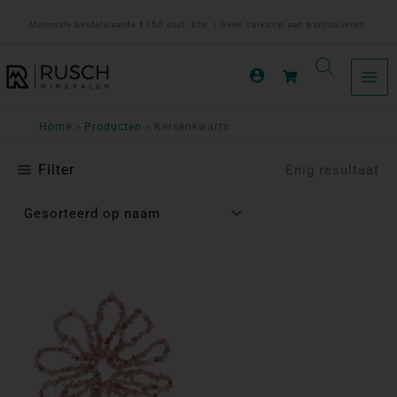
Ga
Minimale bestelwaarde €150 excl. btw. | Geen verkoop aan particulieren.
naar
de
inhoud
Home
Producten
Kersenkwarts
Filter
Enig resultaat