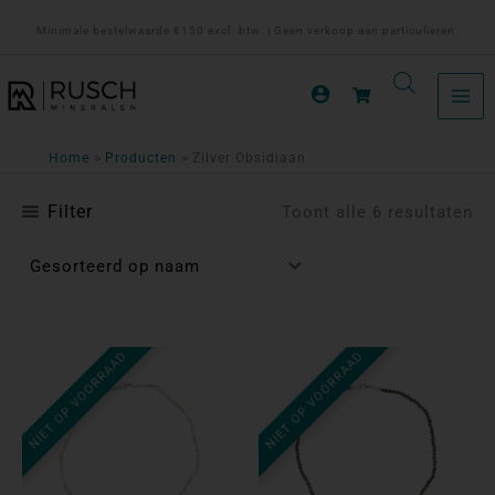
Ga
Minimale bestelwaarde €150 excl. btw. | Geen verkoop aan particulieren.
naar
de
inhoud
Home
Producten
Zilver Obsidiaan
Filter
Toont alle 6 resultaten
NIET OP VOORRAAD
NIET OP VOORRAAD