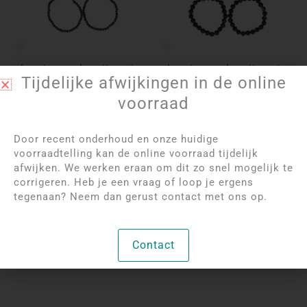
Log in om de prijzen te
Log in om de prijzen te
Tijdelijke afwijkingen in de online
bekijken
bekijken
voorraad
Zilver Obsidiaan
Zilver Obsidiaan
Kogelarmband | 4 mm
Kogelarmband | 8 mm
Door recent onderhoud en onze huidige
voorraadtelling kan de online voorraad tijdelijk
Per stuk
Per stuk
afwijken. We werken eraan om dit zo snel mogelijk te
corrigeren. Heb je een vraag of loop je ergens
Bekijk product
Bekijk product
tegenaan? Neem dan gerust contact met ons op.
Contact