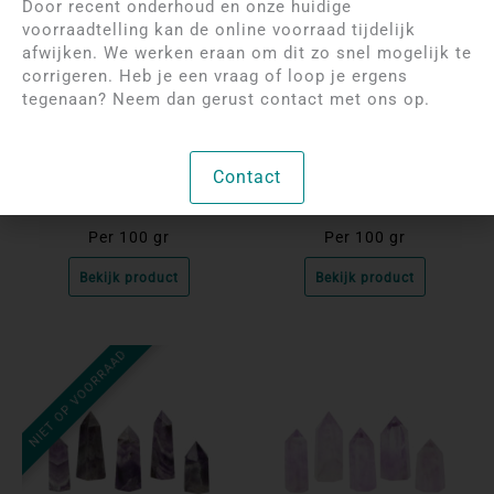
Door recent onderhoud en onze huidige
voorraadtelling kan de online voorraad tijdelijk
afwijken. We werken eraan om dit zo snel mogelijk te
corrigeren. Heb je een vraag of loop je ergens
Log in om de prijzen te
Log in om de prijzen te
tegenaan? Neem dan gerust contact met ons op.
bekijken
bekijken
Amethist Druze Uruguay |
Amethist Ema Eggs
Contact
QA
Per 100 gr
Per 100 gr
Bekijk product
Bekijk product
NIET OP VOORRAAD