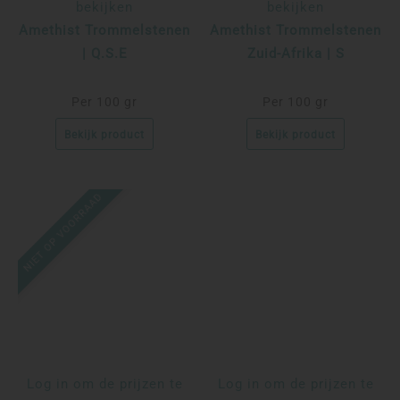
bekijken
bekijken
Amethist Trommelstenen
Amethist Trommelstenen
| Q.S.E
Zuid-Afrika | S
Per 100 gr
Per 100 gr
Bekijk product
Bekijk product
NIET OP VOORRAAD
Log in om de prijzen te
Log in om de prijzen te