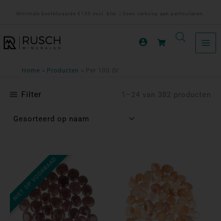
Ga
Minimale bestelwaarde €150 excl. btw. | Geen verkoop aan particulieren.
naar
de
inhoud
Home
Producten
Per 100 Gr
Filter
1–24 van 382 producten
NIET OP VOORRAAD