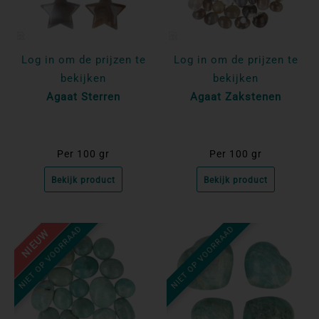
Log in om de prijzen te
Log in om de prijzen te
bekijken
bekijken
Agaat Sterren
Agaat Zakstenen
Per 100 gr
Per 100 gr
Bekijk product
Bekijk product
NIET OP VOORRAAD
NIET OP VOORRAAD
NIEUW