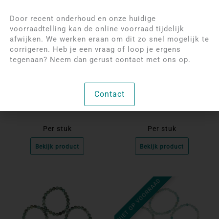
Door recent onderhoud en onze huidige
voorraadtelling kan de online voorraad tijdelijk
afwijken. We werken eraan om dit zo snel mogelijk te
corrigeren. Heb je een vraag of loop je ergens
Log in om de prijzen te
Log in om de prijzen te
tegenaan? Neem dan gerust contact met ons op.
bekijken
bekijken
Afrikaanse Turkoois
Afrikaanse Turkoois
Contact
Kogelarmband | AA – 4
Kogelarmband | AA – 6
mm
mm
Per stuk
Per stuk
Bekijk product
Bekijk product
NIET OP VOORRAAD