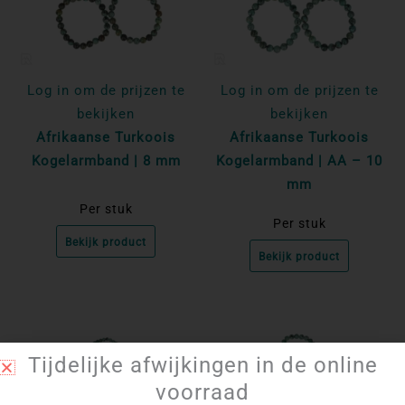
Log in om de prijzen te
Log in om de prijzen te
bekijken
bekijken
Afrikaanse Turkoois
Afrikaanse Turkoois
Kogelarmband | 8 mm
Kogelarmband | AA – 10
mm
Per stuk
Per stuk
Bekijk product
Bekijk product
Tijdelijke afwijkingen in de online
voorraad