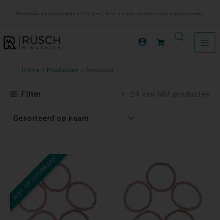
Ga
Minimale bestelwaarde €150 excl. btw. | Geen verkoop aan particulieren.
naar
de
inhoud
Home
Producten
Armband
Filter
1–24 van 587 producten
NIET OP VOORRAAD