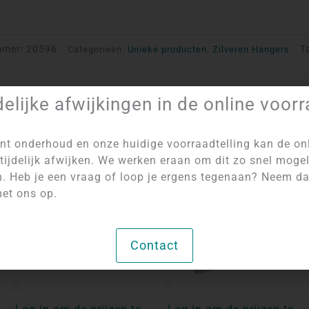
mmer:
20596
T
Categorieën:
Unieke producten
,
Zilveren Hangers
delijke afwijkingen in de online voor
nt onderhoud en onze huidige voorraadtelling kan de on
tijdelijk afwijken. We werken eraan om dit zo snel mogel
NIET OP VOORRAAD
n. Heb je een vraag of loop je ergens tegenaan? Neem d
et ons op.
Contact