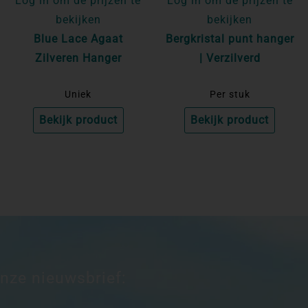
Log in om de prijzen te
Log in om de prijzen te
bekijken
bekijken
Blue Lace Agaat
Bergkristal punt hanger
Zilveren Hanger
| Verzilverd
Uniek
Per stuk
Bekijk product
Bekijk product
onze nieuwsbrief: