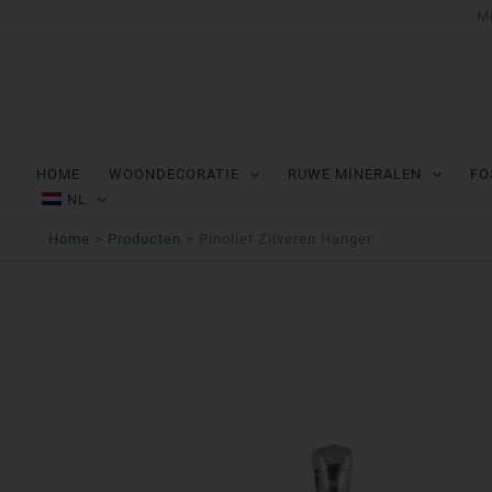
Ga
Mi
naar
de
inhoud
HOME
WOONDECORATIE
RUWE MINERALEN
FO
NL
Home
Producten
Pinoliet Zilveren Hanger