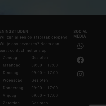
ENINGSTIJDEN
SOCIAL
MEDIA
Wij zijn alleen op afspraak geopend.
W
F
I
Wil je ons bezoeken? Neem dan
h
a
n
eerst contact met ons op!
a
c
s
Zondag
Gesloten
t
e
t
Maandag
09:00 – 17:00
s
b
a
Dinsdag
09:00 – 17:00
a
o
g
Woensdag
Gesloten
p
o
r
Donderdag
09:00 – 17:00
p
k
a
Vrijdag
09:00 – 17:00
m
Zaterdag
Gesloten