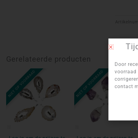
Artikelnu
Tij
Gerelateerde producten
Door rece
voorraad 
NIET OP VOORRAAD
NIET OP VOORRAAD
corrigere
contact m