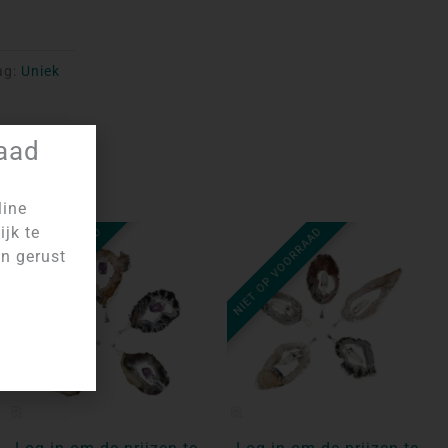
ag:
Uniek
raad
line
ijk te
NIET OP VOORRAAD
NIET OP VOORRAAD
an gerust