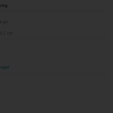
ving
(6 gr)
 0,7 cm
anger