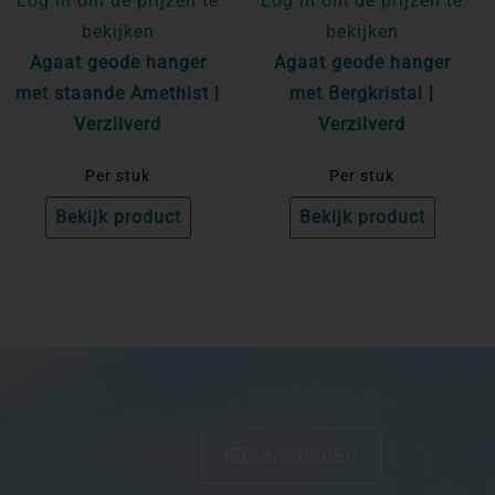
Log in om de prijzen te
Log in om de prijzen te
bekijken
bekijken
Agaat geode hanger
Agaat geode hanger
met staande Amethist |
met Bergkristal |
Verzilverd
Verzilverd
Per stuk
Per stuk
Bekijk product
Bekijk product
Aanmelden