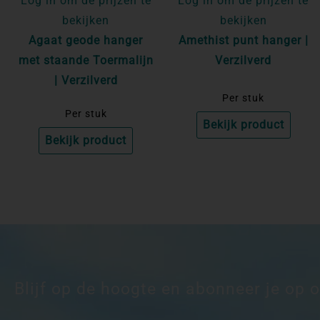
Log in om de prijzen te
Log in om de prijzen te
bekijken
bekijken
Agaat geode hanger
Amethist punt hanger |
met staande Toermalijn
Verzilverd
| Verzilverd
Per stuk
Per stuk
Bekijk product
Bekijk product
Blijf op de hoogte en abonneer je op 