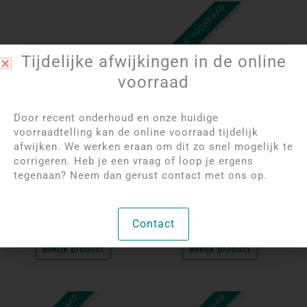
NIET OP VOORRAAD
Tijdelijke afwijkingen in de online
voorraad
Door recent onderhoud en onze huidige
voorraadtelling kan de online voorraad tijdelijk
Log in om de prijzen
Log in om de prijzen
afwijken. We werken eraan om dit zo snel mogelijk te
te bekijken
te bekijken
corrigeren. Heb je een vraag of loop je ergens
Groene Aventurijn
India Agaat Olifant | 5
tegenaan? Neem dan gerust contact met ons op.
Olifant | 4 cm
cm
Contact
Per stuk
Per stuk
Bekijk product
Bekijk product