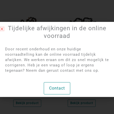
Tijdelijke afwijkingen in de online
voorraad
Door recent onderhoud en onze huidige
voorraadtelling kan de online voorraad tijdelijk
afwijken. We werken eraan om dit zo snel mogelijk te
Log in om de prijzen
Log in om de prijzen
corrigeren. Heb je een vraag of loop je ergens
te bekijken
te bekijken
tegenaan? Neem dan gerust contact met ons op.
Valkenoog
Zwarte Toermalijn
Splitarmband
Splitarmband
| Split
| Split
Contact
Per 10 stuks
Per 10 stuks
Bekijk product
Bekijk product