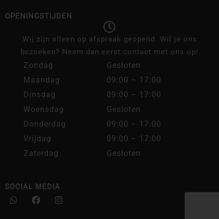
OPENINGSTIJDEN
Wij zijn alleen op afspraak geopend. Wil je ons
bezoeken? Neem dan eerst contact met ons op!
Zondag
Gesloten
Maandag
09:00 – 17:00
Dinsdag
09:00 – 17:00
Woensdag
Gesloten
Donderdag
09:00 – 17:00
Vrijdag
09:00 – 17:00
Zaterdag
Gesloten
SOCIAL MEDIA
W
F
I
h
a
n
a
c
s