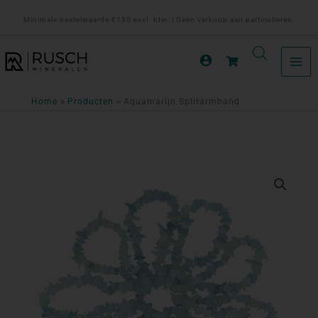
Ga
Minimale bestelwaarde €150 excl. btw. | Geen verkoop aan particulieren.
naar
de
inhoud
Home
Producten
Aquamarijn Splitarmband