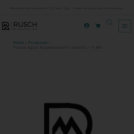
Ga
Minimale bestelwaarde €150 excl. btw. | Geen verkoop aan particulieren.
naar
de
inhoud
Home
Producten
Paarse Agaat Kogelarmband | Gebeitst – 6 Mm