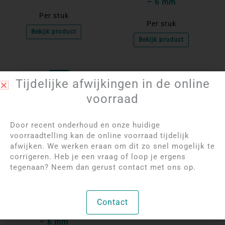
– 6 mm
Per stuk
Per stuk
Bekijk product
Bekijk product
NIET OP VOORRAAD
Tijdelijke afwijkingen in de online
voorraad
Door recent onderhoud en onze huidige
voorraadtelling kan de online voorraad tijdelijk
afwijken. We werken eraan om dit zo snel mogelijk te
corrigeren. Heb je een vraag of loop je ergens
tegenaan? Neem dan gerust contact met ons op.
Log in om de prijzen
Log in om de prijzen
te bekijken
te bekijken
Tijgeroog
Groene Aventurijn
Contact
Kogelarmband | Extra
Kogelarmband | 6 mm
– 6 mm