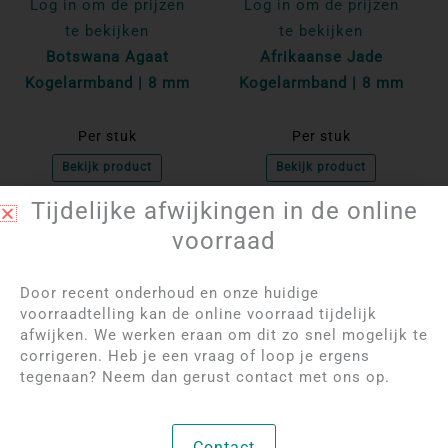
Log in om de prijzen
Log in om de prijzen
te bekijken
te bekijken
Botswana Agaat
Afrikaanse Jade
Kogelarmband | 8 mm
Kogelarmband | 8 mm
Per stuk
Per stuk
Bekijk product
Bekijk product
Tijdelijke afwijkingen in de online
voorraad
NIET OP VOORRAAD
Door recent onderhoud en onze huidige
voorraadtelling kan de online voorraad tijdelijk
afwijken. We werken eraan om dit zo snel mogelijk te
corrigeren. Heb je een vraag of loop je ergens
tegenaan? Neem dan gerust contact met ons op.
Log in om de prijzen
Log in om de prijzen
Contact