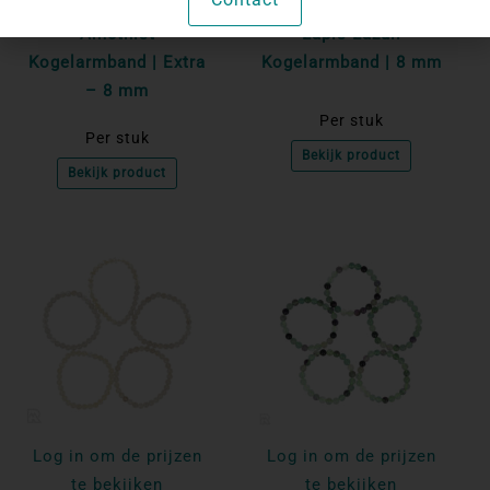
te bekijken
te bekijken
Amethist
Lapis Lazuli
Kogelarmband | Extra
Kogelarmband | 8 mm
– 8 mm
Per stuk
Per stuk
Bekijk product
Bekijk product
Log in om de prijzen
Log in om de prijzen
te bekijken
te bekijken