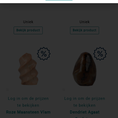
Agaat Vlam
Roze Maansteen Vlam
Uniek
Uniek
Bekijk product
Bekijk product
Log in om de prijzen
Log in om de prijzen
te bekijken
te bekijken
Roze Maansteen Vlam
Dendriet Agaat