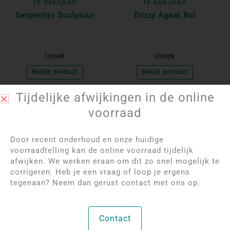
te bekijken
te bekijken
Serpentijn Sculptuur
Druzy Agaat Bol
Uniek
Uniek
Bekijk product
Bekijk product
Tijdelijke afwijkingen in de online
voorraad
Door recent onderhoud en onze huidige
voorraadtelling kan de online voorraad tijdelijk
afwijken. We werken eraan om dit zo snel mogelijk te
corrigeren. Heb je een vraag of loop je ergens
tegenaan? Neem dan gerust contact met ons op.
Log in om de prijzen
Log in om de prijzen
Contact
te bekijken
te bekijken