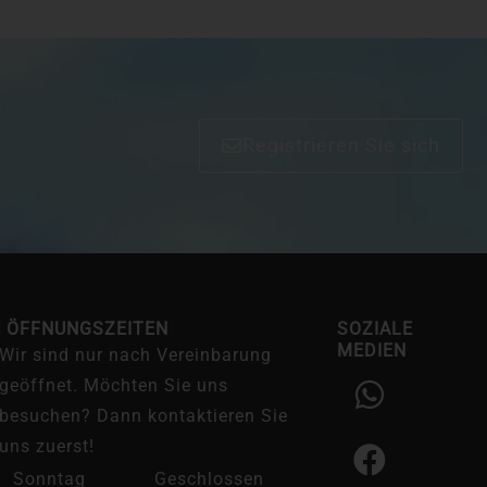
Registrieren Sie sich
E ÖFFNUNGSZEITEN
SOZIALE
MEDIEN
Wir sind nur nach Vereinbarung
W
F
I
geöffnet. Möchten Sie uns
h
a
n
besuchen? Dann kontaktieren Sie
a
c
s
uns zuerst!
t
e
t
Sonntag
Geschlossen