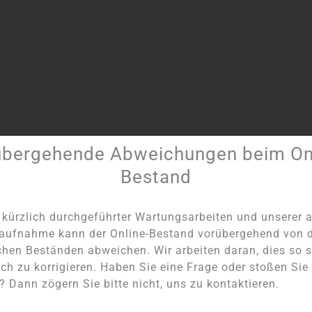
übergehende Abweichungen beim Onl
Artikel Nummer:
1077
Kategorie:
Zwiebeln nach Gewicht
Bestand
kürzlich durchgeführter Wartungsarbeiten und unserer a
aufnahme kann der Online-Bestand vorübergehend von 
chen Beständen abweichen. Wir arbeiten daran, dies so s
ch zu korrigieren. Haben Sie eine Frage oder stoßen Sie
NICHT AUF LAGER
NICHT AUF LAGER
 Dann zögern Sie bitte nicht, uns zu kontaktieren.