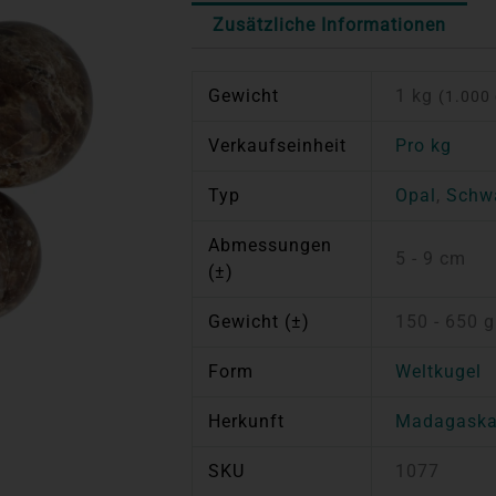
Zusätzliche Informationen
Gewicht
1 kg
(1.000 
Verkaufseinheit
Pro kg
Typ
Opal
,
Schwa
Abmessungen
5 - 9 cm
(±)
Gewicht (±)
150 - 650 g
Form
Weltkugel
Herkunft
Madagaska
SKU
1077