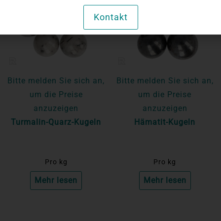
Kontakt
Bitte melden Sie sich an,
Bitte melden Sie sich an,
um die Preise
um die Preise
anzuzeigen
anzuzeigen
Turmalin-Quarz-Kugeln
Hämatit-Kugeln
Pro kg
Pro kg
Mehr lesen
Mehr lesen