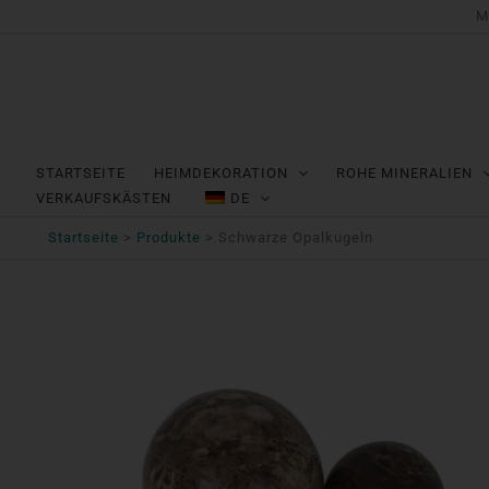
Zum
M
Inhalt
springen
STARTSEITE
HEIMDEKORATION
ROHE MINERALIEN
VERKAUFSKÄSTEN
DE
Startseite
Produkte
Schwarze Opalkugeln