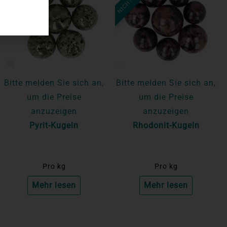
Bitte melden Sie sich an,
Bitte melden Sie sich an,
um die Preise
um die Preise
anzuzeigen
anzuzeigen
Pyrit-Kugeln
Rhodonit-Kugeln
Pro kg
Pro kg
Mehr lesen
Mehr lesen