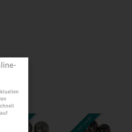
ine-
ktuellen
den
chnell
 auf
NICHT AUF LAGER
NICHT AUF LAGER