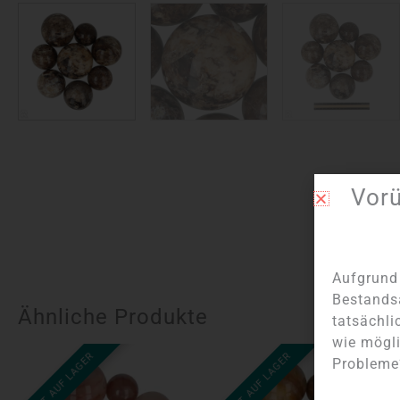
Vor
Aufgrund 
Bestands
Ähnliche Produkte
tatsächli
wie mögli
NICHT AUF LAGER
NICHT AUF LAGER
Probleme?