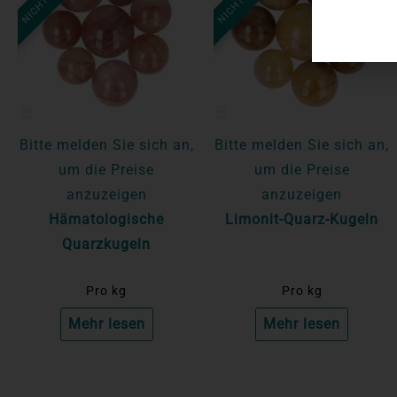
Bitte melden Sie sich an,
Bitte melden Sie sich an,
um die Preise
um die Preise
anzuzeigen
anzuzeigen
Hämatologische
Limonit-Quarz-Kugeln
Quarzkugeln
Pro kg
Pro kg
Mehr lesen
Mehr lesen