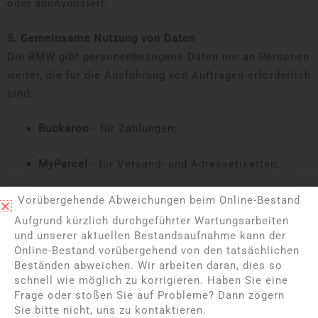
oder anonymisiert.
5. Gemeinsame Nutzung von Daten
Die RMW gibt personenbezogene Daten nur an Personen
weiter, die für die Ausführung von Aufträgen erforderlich
sind:
Buckaroo
- für Zahlungen;
MyParcel
- für Versand- und Adressetiketten;
Brevo (ehemals Sendinblue)
- für Newsletters.
Vorübergehende Abweichungen beim Online-Bestand
Aufgrund kürzlich durchgeführter Wartungsarbeiten
Diese Parteien verarbeiten die Daten ausschließlich im
und unserer aktuellen Bestandsaufnahme kann der
Online-Bestand vorübergehend von den tatsächlichen
Auftrag der RMW und im Rahmen von
Beständen abweichen. Wir arbeiten daran, dies so
Auftragsverarbeitungsverträgen.
schnell wie möglich zu korrigieren. Haben Sie eine
Frage oder stoßen Sie auf Probleme? Dann zögern
6. Sicherheit
Sie bitte nicht, uns zu kontaktieren.