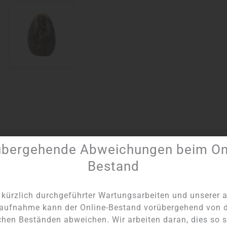
übergehende Abweichungen beim Onl
Bestand
20140
Kategorien:
Skulpturen nach Stück
,
Einzigartige Produkte
kürzlich durchgeführter Wartungsarbeiten und unserer a
aufnahme kann der Online-Bestand vorübergehend von 
chen Beständen abweichen. Wir arbeiten daran, dies so s