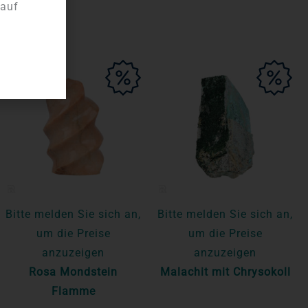
 auf
Bitte melden Sie sich an,
Bitte melden Sie sich an,
um die Preise
um die Preise
anzuzeigen
anzuzeigen
Rosa Mondstein
Malachit mit Chrysokoll
Flamme