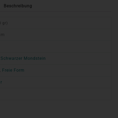
Beschreibung
0 gr)
 cm
,
Schwarzer Mondstein
,
Freie Form
r