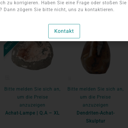
ch zu korrigieren. Haben Sie eine Frage oder stoßen Sie
 Dann zögern Sie bitte nicht, uns zu kontaktieren.
NICHT AUF LAGER
Kontakt
Bitte melden Sie sich an,
Bitte melden Sie sich an,
um die Preise
um die Preise
anzuzeigen
anzuzeigen
Achat-Lampe | Q.A – XL
Dendriten-Achat-
Skulptur