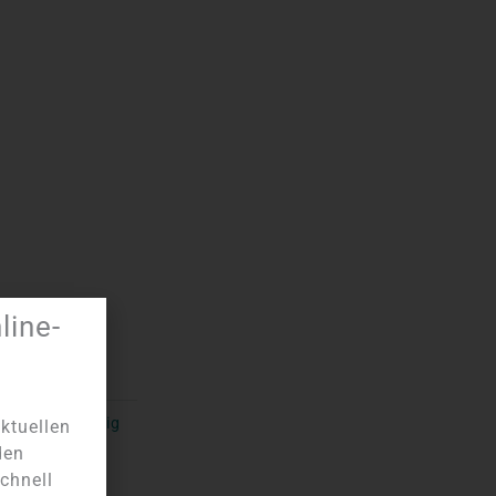
ine-
Tag:
Einzigartig
ktuellen
den
chnell