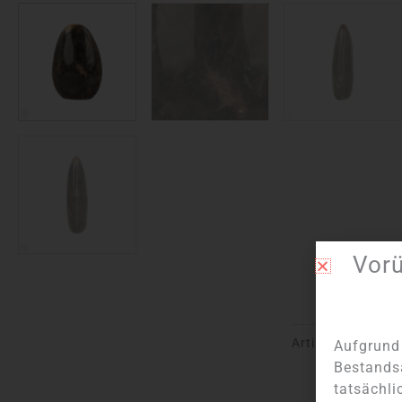
Vor
Artikel Nummer:
Aufgrund 
Bestands
tatsächli