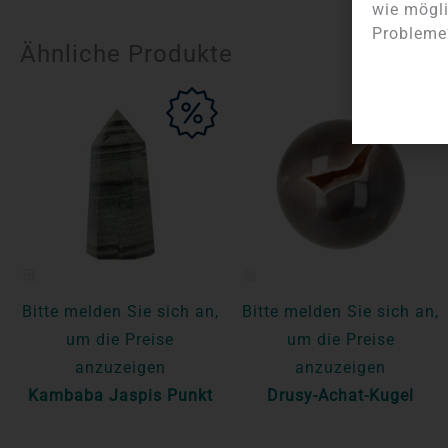
wie mögli
Probleme?
Ähnliche Produkte
Bitte melden Sie sich an,
Bitte melden Sie sich an,
um die Preise
um die Preise
anzuzeigen
anzuzeigen
Kambaba Jaspis Punkt
Drusy-Achat-Kugel