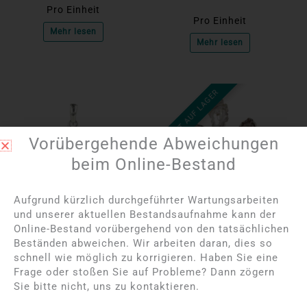
Pro Einheit
Pro Einheit
Mehr lesen
Mehr lesen
NICHT AUF LAGER
Vorübergehende Abweichungen
beim Online-Bestand
Aufgrund kürzlich durchgeführter Wartungsarbeiten
und unserer aktuellen Bestandsaufnahme kann der
Bitte melden Sie sich
Bitte melden Sie sich
Online-Bestand vorübergehend von den tatsächlichen
an, um die Preise
an, um die Preise
Beständen abweichen. Wir arbeiten daran, dies so
anzuzeigen
anzuzeigen
schnell wie möglich zu korrigieren. Haben Sie eine
Frage oder stoßen Sie auf Probleme? Dann zögern
Amethyst-Silber-
Achat-Geoden-
Sie bitte nicht, uns zu kontaktieren.
Anhänger
Anhänger mit