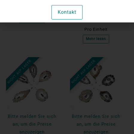
stehendem
Bergkristall |
Einzigartig
Kontakt
Versilbert
Mehr lesen
Pro Einheit
Mehr lesen
NICHT AUF LAGER
NICHT AUF LAGER
Bitte melden Sie sich
Bitte melden Sie sich
an, um die Preise
an, um die Preise
anzuzeigen
anzuzeigen