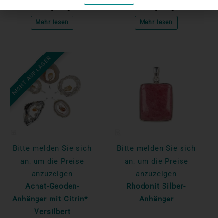
Einzigartig
Einzigartig
Mehr lesen
Mehr lesen
NICHT AUF LAGER
Bitte melden Sie sich
Bitte melden Sie sich
an, um die Preise
an, um die Preise
anzuzeigen
anzuzeigen
Achat-Geoden-
Rhodonit Silber-
Anhänger mit Citrin* |
Anhänger
Versilbert