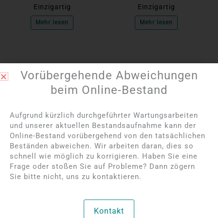
Einzigartig
Einzigartig
Mehr lesen
Mehr lesen
Vorübergehende Abweichungen
beim Online-Bestand
Aufgrund kürzlich durchgeführter Wartungsarbeiten
und unserer aktuellen Bestandsaufnahme kann der
Online-Bestand vorübergehend von den tatsächlichen
Beständen abweichen. Wir arbeiten daran, dies so
Bitte melden Sie sich
Bitte melden Sie sich
schnell wie möglich zu korrigieren. Haben Sie eine
an, um die Preise
an, um die Preise
Frage oder stoßen Sie auf Probleme? Dann zögern
anzuzeigen
anzuzeigen
Sie bitte nicht, uns zu kontaktieren.
Amethyst-Silber-
Blauer Spitzenachat
Anhänger
Silber-Anhänger
Kontakt