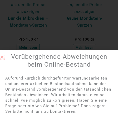
an, um die Preise
an, um die Preise
anzuzeigen
anzuzeigen
Dunkle Mikroklien –
Grüne Mondstein-
Mondstein-Spitzen
Spitzen
Pro 100 gr
Pro 100 gr
Mehr lesen
Mehr lesen
Vorübergehende Abweichungen
beim Online-Bestand
Aufgrund kürzlich durchgeführter Wartungsarbeiten
und unserer aktuellen Bestandsaufnahme kann der
Online-Bestand vorübergehend von den tatsächlichen
Beständen abweichen. Wir arbeiten daran, dies so
schnell wie möglich zu korrigieren. Haben Sie eine
Frage oder stoßen Sie auf Probleme? Dann zögern
Sie bitte nicht, uns zu kontaktieren.
Bitte melden Sie sich
Bitte melden Sie sich