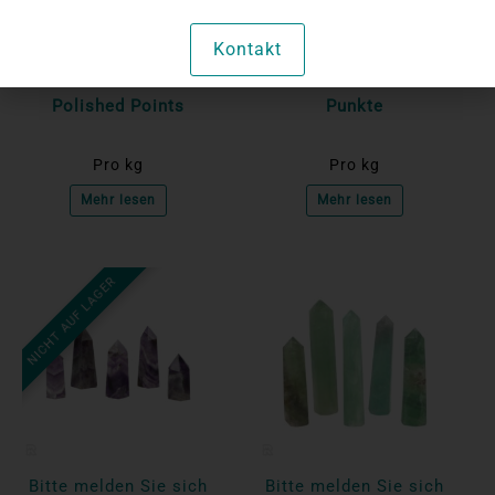
an, um die Preise
an, um die Preise
Kontakt
anzuzeigen
anzuzeigen
Tiger Iron Rough
Rhodonit Raue polierte
Polished Points
Punkte
Pro kg
Pro kg
Mehr lesen
Mehr lesen
NICHT AUF LAGER
Bitte melden Sie sich
Bitte melden Sie sich