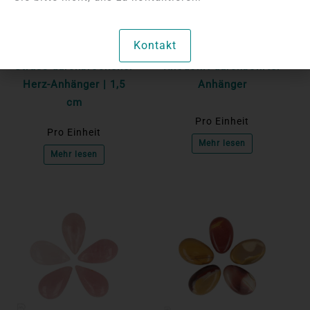
Bitte melden Sie sich
Bitte melden Sie sich
an, um die Preise
an, um die Preise
Kontakt
anzuzeigen
anzuzeigen
Strass durchbrochener
Rhodonit durchbohrter
Herz-Anhänger | 1,5
Anhänger
cm
Pro Einheit
Pro Einheit
Mehr lesen
Mehr lesen