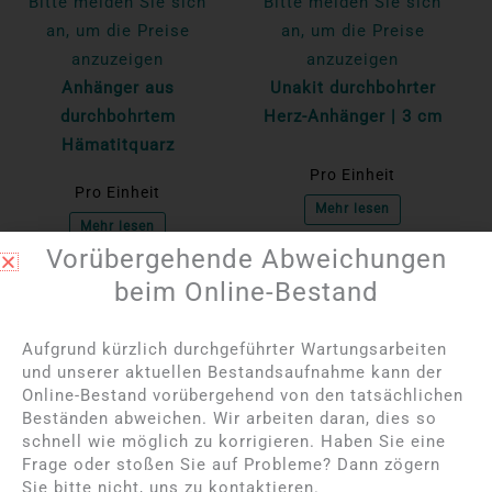
Bitte melden Sie sich
Bitte melden Sie sich
an, um die Preise
an, um die Preise
anzuzeigen
anzuzeigen
Anhänger aus
Unakit durchbohrter
durchbohrtem
Herz-Anhänger | 3 cm
Hämatitquarz
Pro Einheit
Pro Einheit
Mehr lesen
Mehr lesen
Vorübergehende Abweichungen
beim Online-Bestand
NICHT AUF LAGER
Aufgrund kürzlich durchgeführter Wartungsarbeiten
und unserer aktuellen Bestandsaufnahme kann der
Online-Bestand vorübergehend von den tatsächlichen
Beständen abweichen. Wir arbeiten daran, dies so
schnell wie möglich zu korrigieren. Haben Sie eine
Frage oder stoßen Sie auf Probleme? Dann zögern
Sie bitte nicht, uns zu kontaktieren.