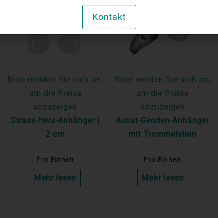
Kontakt
Bitte melden Sie sich an,
Bitte melden Sie sich an,
um die Preise
um die Preise
anzuzeigen
anzuzeigen
Strass-Herz-Anhänger |
Achat-Geoden-Anhänger
2 cm
mit Trommelstein
Pro Einheit
Pro Einheit
Mehr lesen
Mehr lesen