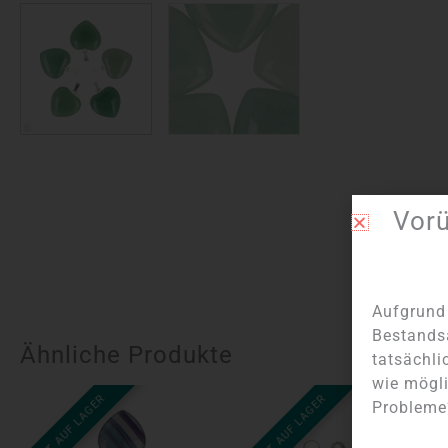
Vor
Aufgrund 
Bestands
Ähnliche Produkte
tatsächli
wie mögli
NICHT AUF LAGER
NICHT AUF LAGER
Probleme?