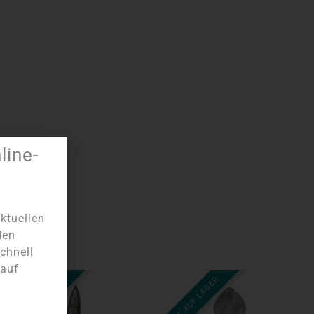
ine-
ktuellen
den
chnell
 auf
NICHT AUF LAGER
NICHT AUF LAGER