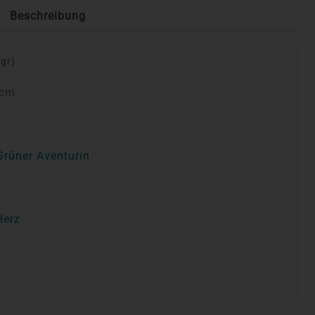
Beschreibung
 gr)
 cm
Grüner Aventurin
Herz