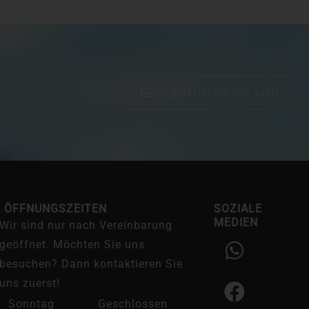
Registrieren Sie sich
E ÖFFNUNGSZEITEN
SOZIALE
MEDIEN
Wir sind nur nach Vereinbarung
W
F
I
geöffnet. Möchten Sie uns
h
a
n
besuchen? Dann kontaktieren Sie
a
c
s
uns zuerst!
t
e
t
Sonntag
Geschlossen