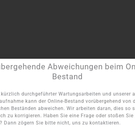
übergehende Abweichungen beim Onl
Artikel Nummer:
5423
Kategorie:
Andere Anhänger
Bestand
kürzlich durchgeführter Wartungsarbeiten und unserer a
aufnahme kann der Online-Bestand vorübergehend von 
chen Beständen abweichen. Wir arbeiten daran, dies so s
ch zu korrigieren. Haben Sie eine Frage oder stoßen Sie
NICHT AUF LAGER
NICHT AUF LAGER
 Dann zögern Sie bitte nicht, uns zu kontaktieren.