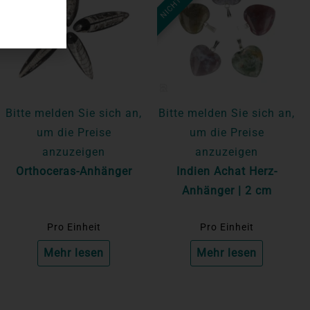
Bitte melden Sie sich an,
Bitte melden Sie sich an,
um die Preise
um die Preise
anzuzeigen
anzuzeigen
Orthoceras-Anhänger
Indien Achat Herz-
Anhänger | 2 cm
Pro Einheit
Pro Einheit
Mehr lesen
Mehr lesen