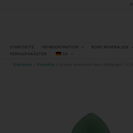
Zum
M
Inhalt
springen
STARTSEITE
HEIMDEKORATION
ROHE MINERALIEN
VERKAUFSKÄSTEN
DE
Startseite
Produkte
Grüner Aventurin Herz-Anhänger | 2 